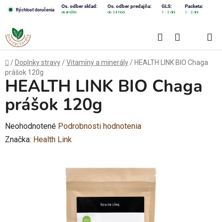
Prejsť
Os. odber sklad:
Os. odber predajňa:
GLS:
Packeta:
Rýchlosť doručenia
okamžite
do 24 hod.
1 - 2 dni
1 - 2 dni
na
obsah
Hľadať
NÁKUPN
KOŠÍK
Domov
/
Doplnky stravy
/
Vitamíny a minerály
/
HEALTH LINK BIO Chaga
prášok 120g
HEALTH LINK BIO Chaga
prášok 120g
Priemerné
Neohodnotené
Podrobnosti hodnotenia
hodnotenie
Značka:
Health Link
produktu
je
0,0
z
5
hviezdičiek.