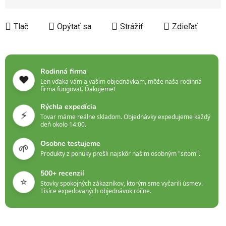
Jednotková cena:
Tlač
Opýtať sa
Strážiť
Zdieľať
Rodinná firma
❤️
Len vďaka vám a vašim objednávkam, môže naša rodinná
firma fungovať. Ďakujeme!
Rýchla expedícia
⚡
Tovar máme reálne skladom. Objednávky expedujeme každý
deň okolo 14:00.
Osobne testujeme
🌱
Produkty z ponuky prešli najskôr našim osobným "sitom".
500+ recenzií
⭐
Stovky spokojných zákazníkov, ktorým sme vyčarili úsmev.
Tisíce expedovaných objednávok ročne.