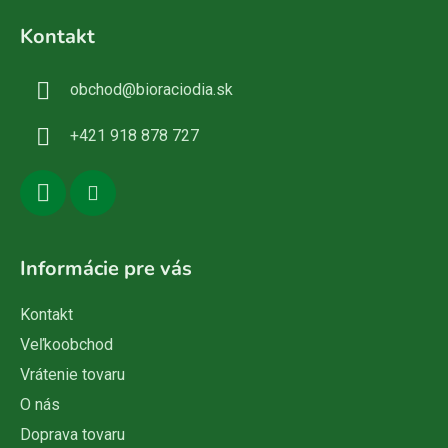
á
Kontakt
p
ä
obchod
@
bioraciodia.sk
t
i
+421 918 878 727
e
Informácie pre vás
Kontakt
Veľkoobchod
Vrátenie tovaru
O nás
Doprava tovaru