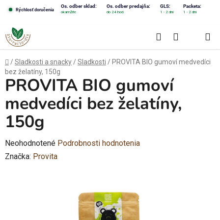
Prejsť
Os. odber sklad:
Os. odber predajňa:
GLS:
Packeta:
Rýchlosť doručenia
okamžite
do 24 hod.
1 - 2 dni
1 - 2 dni
na
obsah
Hľadať
NÁKUPN
KOŠÍK
Domov
/
Sladkosti a snacky
/
Sladkosti
/
PROVITA BIO gumoví medvedíci
bez želatíny, 150g
PROVITA BIO gumoví
medvedíci bez želatíny,
150g
Priemerné
Neohodnotené
Podrobnosti hodnotenia
hodnotenie
Značka:
Provita
produktu
je
0,0
z