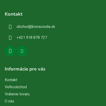
Z
á
Kontakt
p
ä
obchod
@
bioraciodia.sk
t
i
+421 918 878 727
e
Informácie pre vás
Kontakt
Veľkoobchod
Vrátenie tovaru
O nás