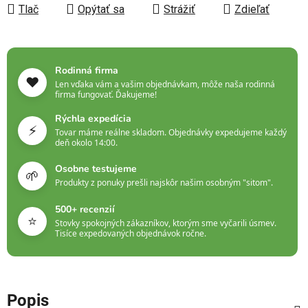
Tlač
Opýtať sa
Strážiť
Zdieľať
Rodinná firma
❤️
Len vďaka vám a vašim objednávkam, môže naša rodinná
firma fungovať. Ďakujeme!
Rýchla expedícia
⚡
Tovar máme reálne skladom. Objednávky expedujeme každý
deň okolo 14:00.
Osobne testujeme
🌱
Produkty z ponuky prešli najskôr našim osobným "sitom".
500+ recenzií
⭐
Stovky spokojných zákazníkov, ktorým sme vyčarili úsmev.
Tisíce expedovaných objednávok ročne.
Popis