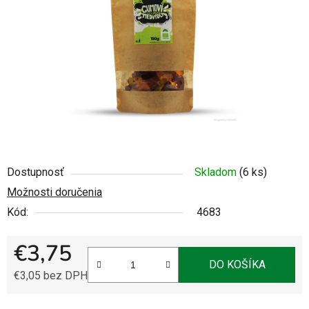
5
hviezdičiek.
Dostupnosť
Skladom
(6 ks)
Možnosti doručenia
Kód:
4683
€3,75
DO KOŠÍKA
€3,05 bez DPH
Jednotková cena: