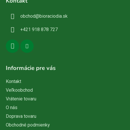
Kontakt
p
ä
obchod
@
bioraciodia.sk
t
i
+421 918 878 727
e
Informácie pre vás
Kontakt
Veľkoobchod
Vrátenie tovaru
O nás
Doprava tovaru
Obchodné podmienky