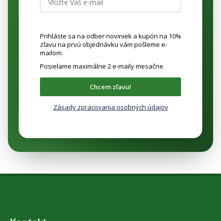
Prihláste sa na odber noviniek a kupón na 10%
zľavu na prvú objednávku vám pošleme e-
mailom.
Posielame maximálne 2 e-maily mesačne
Chcem zľavu!
Zásady zpracovania osobných údajov
Z
á