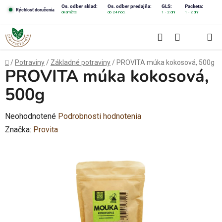
Prejsť
Os. odber sklad:
Os. odber predajňa:
GLS:
Packeta:
Rýchlosť doručenia
okamžite
do 24 hod.
1 - 2 dni
1 - 2 dni
na
obsah
Hľadať
NÁKUPN
KOŠÍK
Domov
/
Potraviny
/
Základné potraviny
/
PROVITA múka kokosová, 500g
PROVITA múka kokosová,
500g
Priemerné
Neohodnotené
Podrobnosti hodnotenia
hodnotenie
Značka:
Provita
produktu
je
0,0
z
5
hviezdičiek.