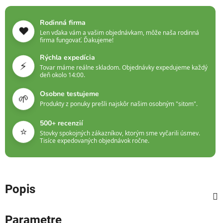
Rodinná firma
❤️
Len vďaka vám a vašim objednávkam, môže naša rodinná
firma fungovať. Ďakujeme!
Rýchla expedícia
⚡
Tovar máme reálne skladom. Objednávky expedujeme každý
deň okolo 14:00.
Osobne testujeme
🌱
Produkty z ponuky prešli najskôr našim osobným "sitom".
500+ recenzií
⭐
Stovky spokojných zákazníkov, ktorým sme vyčarili úsmev.
Tisíce expedovaných objednávok ročne.
Popis
Parametre