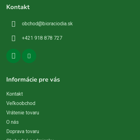
á
Kontakt
p
ä
obchod
@
bioraciodia.sk
t
i
+421 918 878 727
e
Informácie pre vás
Kontakt
Veľkoobchod
Vrátenie tovaru
O nás
Doprava tovaru