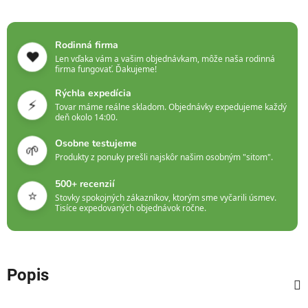
Rodinná firma
❤️
Len vďaka vám a vašim objednávkam, môže naša rodinná
firma fungovať. Ďakujeme!
Rýchla expedícia
⚡
Tovar máme reálne skladom. Objednávky expedujeme každý
deň okolo 14:00.
Osobne testujeme
🌱
Produkty z ponuky prešli najskôr našim osobným "sitom".
500+ recenzií
⭐
Stovky spokojných zákazníkov, ktorým sme vyčarili úsmev.
Tisíce expedovaných objednávok ročne.
Popis