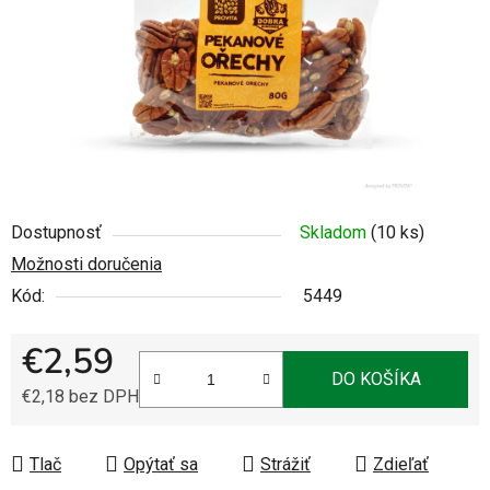
Dostupnosť
Skladom
(10 ks)
Možnosti doručenia
Kód:
5449
€2,59
DO KOŠÍKA
€2,18 bez DPH
Jednotková cena:
Tlač
Opýtať sa
Strážiť
Zdieľať