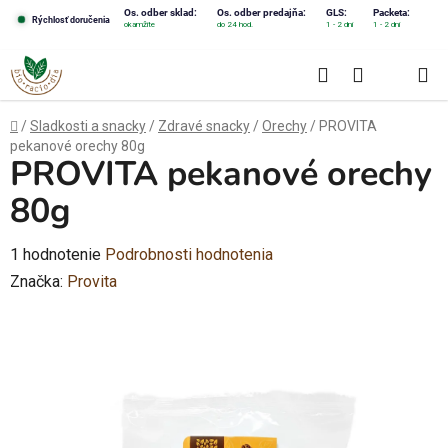
Prejsť
Os. odber sklad:
Os. odber predajňa:
GLS:
Packeta:
Rýchlosť doručenia
okamžite
do 24 hod.
1 - 2 dni
1 - 2 dni
na
obsah
Hľadať
NÁKUPN
KOŠÍK
Domov
/
Sladkosti a snacky
/
Zdravé snacky
/
Orechy
/
PROVITA
pekanové orechy 80g
PROVITA pekanové orechy
80g
Priemerné
1 hodnotenie
Podrobnosti hodnotenia
hodnotenie
Značka:
Provita
produktu
je
1,0
z
5
hviezdičiek.