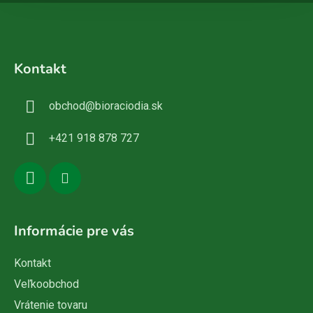
Z
á
Kontakt
p
ä
obchod
@
bioraciodia.sk
t
i
+421 918 878 727
e
Informácie pre vás
Kontakt
Veľkoobchod
Vrátenie tovaru