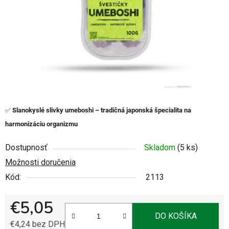
✅
Slanokyslé slivky umeboshi – tradičná japonská špecialita na
harmonizáciu organizmu
Dostupnosť
Skladom
(5 ks)
Možnosti doručenia
Kód:
2113
€5,05
DO KOŠÍKA
€4,24 bez DPH