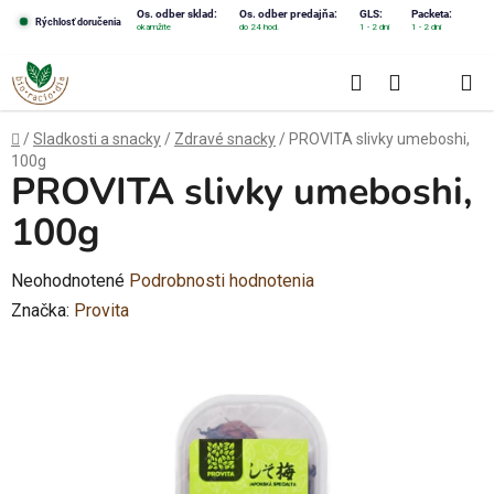
Prejsť
Os. odber sklad:
Os. odber predajňa:
GLS:
Packeta:
Rýchlosť doručenia
okamžite
do 24 hod.
1 - 2 dni
1 - 2 dni
na
obsah
Hľadať
NÁKUPN
KOŠÍK
Domov
/
Sladkosti a snacky
/
Zdravé snacky
/
PROVITA slivky umeboshi,
100g
PROVITA slivky umeboshi,
100g
Priemerné
Neohodnotené
Podrobnosti hodnotenia
hodnotenie
Značka:
Provita
produktu
je
0,0
z
5
hviezdičiek.