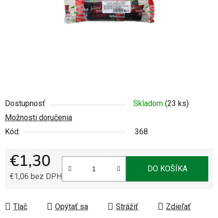
Dostupnosť
Skladom
(23 ks)
Možnosti doručenia
Kód:
368
€1,30
DO KOŠÍKA
€1,06 bez DPH
Jednotková cena:
Tlač
Opýtať sa
Strážiť
Zdieľať