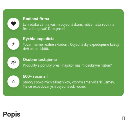
Rodinná firma
❤️
Len vďaka vám a vašim objednávkam, môže naša rodinná
firma fungovať. Ďakujeme!
Rýchla expedícia
⚡
Tovar máme reálne skladom. Objednávky expedujeme každý
deň okolo 14:00.
Osobne testujeme
🌱
Produkty z ponuky prešli najskôr našim osobným "sitom".
500+ recenzií
⭐
Stovky spokojných zákazníkov, ktorým sme vyčarili úsmev.
Tisíce expedovaných objednávok ročne.
Popis