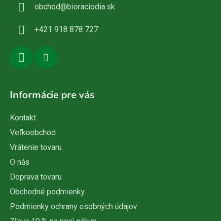
obchod
@
bioraciodia.sk
t
i
+421 918 878 727
e
Informácie pre vás
Kontakt
Veľkoobchod
Vrátenie tovaru
O nás
Doprava tovaru
Obchodné podmienky
Podmienky ochrany osobných údajov