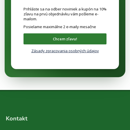
Prihláste sa na odber noviniek a kupón na 10%
zľavu na prvú objednávku vám pošleme e-
mailom.
Posielame maximálne 2 e-maily mesačne
Chcem zľavu!
Zásady zpracovania osobných údajov
Z
á
Kontakt
p
ä