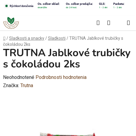
Prejsť
Os. odber sklad:
Os. odber predajňa:
GLS:
Packeta:
Rýchlosť doručenia
okamžite
do 24 hod.
1 - 2 dni
1 - 2 dni
na
obsah
Hľadať
NÁKUPN
KOŠÍK
Domov
/
Sladkosti a snacky
/
Sladkosti
/
TRUTNA Jablkové trubičky s
čokoládou 2ks
TRUTNA Jablkové trubičky
s čokoládou 2ks
Priemerné
Neohodnotené
Podrobnosti hodnotenia
hodnotenie
Značka:
Trutna
produktu
je
0,0
z
5
hviezdičiek.