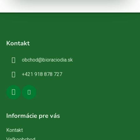
Z
á
Kontakt
p
ä
obchod
@
bioraciodia.sk
t
i
+421 918 878 727
e
Informácie pre vás
Kontakt
Veľkoobchod