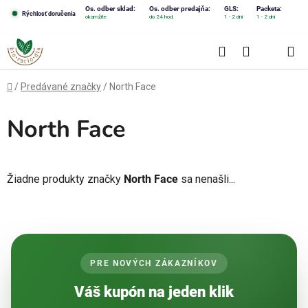
Prejsť
Os. odber sklad:
Os. odber predajňa:
GLS:
Packeta:
Rýchlosť doručenia
okamžite
do 24 hod.
1 - 2 dni
1 - 2 dni
na
obsah
Hľadať
NÁKUPN
KOŠÍK
Domov
/
Predávané značky
/
North Face
North Face
Žiadne produkty značky
North Face
sa nenašli...
PRE NOVÝCH ZÁKAZNÍKOV
Váš kupón na jeden klik