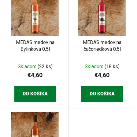
p
i
i
e
s
p
p
r
r
o
o
MEDAS medovina
MEDAS medovina
d
Bylinková 0,5l
čučoriedková 0,5l
d
u
u
k
k
Skladom
(22 ks)
Skladom
(18 ks)
t
t
€4,60
€4,60
o
o
v
v
DO KOŠÍKA
DO KOŠÍKA