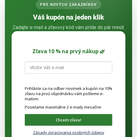
a
PRE NOVÝCH ZÁKAZNÍKOV
c
i
Váš kupón na jeden klik
e
p
Zadajte e-mail a zľavový kód vám príde do pár minút.
r
v
k
Zľava 10 % na prvý nákup 🌿
y
v
ý
p
i
s
Prihláste sa na odber noviniek a kupón na 10%
u
zľavu na prvú objednávku vám pošleme e-
mailom.
Posielame maximálne 2 e-maily mesačne
Chcem zľavu!
Zásady zpracovania osobných údajov