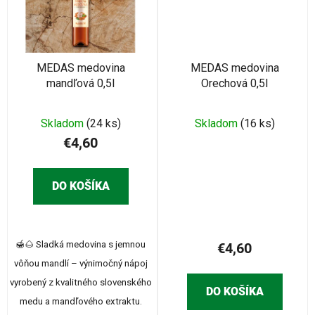
MEDAS medovina
MEDAS medovina
mandľová 0,5l
Orechová 0,5l
Skladom
(24 ks)
Skladom
(16 ks)
€4,60
DO KOŠÍKA
🍯🌰 Sladká medovina s jemnou
€4,60
vôňou mandlí – výnimočný nápoj
vyrobený z kvalitného slovenského
DO KOŠÍKA
medu a mandľového extraktu.