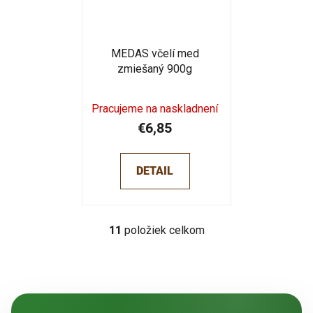
MEDAS včelí med
zmiešaný 900g
Pracujeme na naskladnení
€6,85
DETAIL
11
položiek celkom
O
v
l
á
d