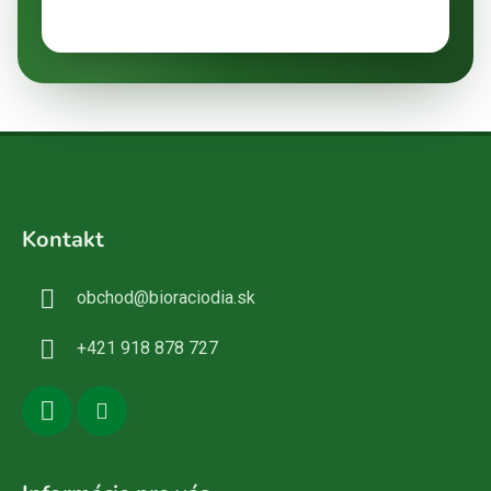
Z
á
Kontakt
p
ä
obchod
@
bioraciodia.sk
t
i
+421 918 878 727
e