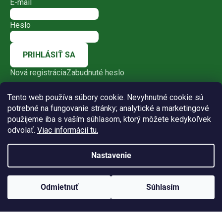
E-mail
Heslo
PRIHLÁSIŤ SA
Nová registrácia
Zabudnuté heslo
Tento web používa súbory cookie. Nevyhnutné cookie sú
potrebné na fungovanie stránky; analytické a marketingové
použijeme iba s vaším súhlasom, ktorý môžete kedykoľvek
odvolať.
Viac informácií tu.
Nastavenie
Vytvoril Shoptet
Odmietnuť
Súhlasím
Copyright 2026
Bio-racio-dia
. Všetky práva vyhradené.
Upraviť nastavenie cookies