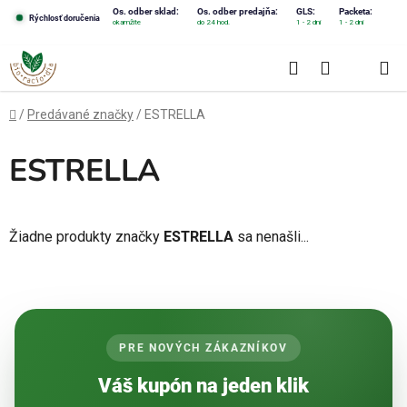
Prejsť
Os. odber sklad:
Os. odber predajňa:
GLS:
Packeta:
Rýchlosť doručenia
okamžite
do 24 hod.
1 - 2 dni
1 - 2 dni
na
obsah
Hľadať
NÁKUPN
KOŠÍK
Domov
/
Predávané značky
/
ESTRELLA
ESTRELLA
Žiadne produkty značky
ESTRELLA
sa nenašli...
PRE NOVÝCH ZÁKAZNÍKOV
Váš kupón na jeden klik