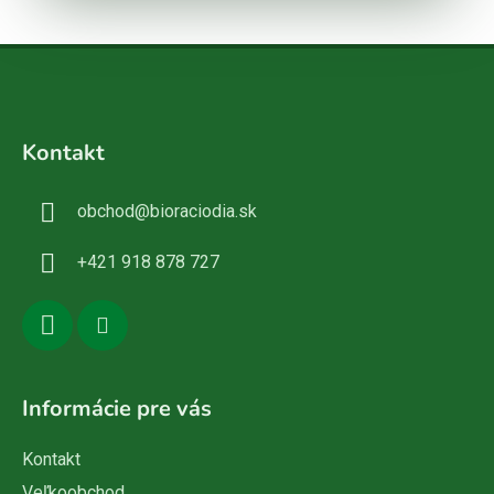
Z
á
Kontakt
p
ä
obchod
@
bioraciodia.sk
t
i
+421 918 878 727
e
Informácie pre vás
Kontakt
Veľkoobchod