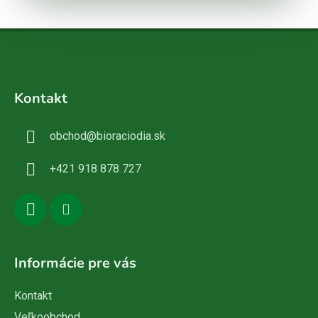
Z
á
Kontakt
p
ä
obchod
@
bioraciodia.sk
t
i
+421 918 878 727
e
Informácie pre vás
Kontakt
Veľkoobchod