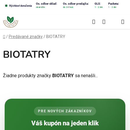
Prejsť
Os. odber sklad:
Os. odber predajňa:
GLS:
Packeta:
Rýchlosť doručenia
okamžite
do 24 hod.
1 - 2 dni
1 - 2 dni
na
obsah
Hľadať
NÁKUPN
KOŠÍK
Domov
/
Predávané značky
/
BIOTATRY
BIOTATRY
Žiadne produkty značky
BIOTATRY
sa nenašli...
PRE NOVÝCH ZÁKAZNÍKOV
Váš kupón na jeden klik