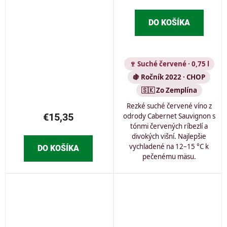
DO KOŠÍKA
🍷 Suché červené · 0,75 l
🍇 Ročník 2022 · CHOP
🇸🇰 Zo Zemplína
Rezké suché červené víno z
€15,35
odrody Cabernet Sauvignon s
tónmi červených ríbezlí a
divokých višní. Najlepšie
vychladené na 12–15 °C k
DO KOŠÍKA
pečenému mäsu.