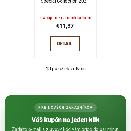
Special Collection 2022
polosuché 0,75l
Pracujeme na naskladnení
€11,37
DETAIL
13
položiek celkom
O
v
l
á
d
a
PRE NOVÝCH ZÁKAZNÍKOV
c
i
Váš kupón na jeden klik
e
p
Zadajte e-mail a zľavový kód vám príde do pár minút.