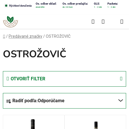
Prejsť
Os. odber sklad:
Os. odber predajňa:
GLS:
Packeta:
Rýchlosť doručenia
okamžite
do 24 hod.
1 - 2 dni
1 - 2 dni
na
obsah
Hľadať
NÁKUPN
KOŠÍK
Domov
/
Predávané značky
/
OSTROŽOVIČ
OSTROŽOVIČ
OTVORIŤ FILTER
R
Radiť podľa:
Odporúčame
a
d
V
e
ý
n