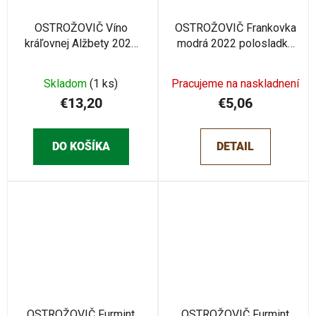
OSTROŽOVIČ Víno
OSTROŽOVIČ Frankovka
kráľovnej Alžbety 2024
modrá 2022 polosladké
polosuché 0,75l
0,75l
Skladom
(1 ks)
Pracujeme na naskladnení
€13,20
€5,06
DO KOŠÍKA
DETAIL
OSTROŽOVIČ Furmint
OSTROŽOVIČ Furmint