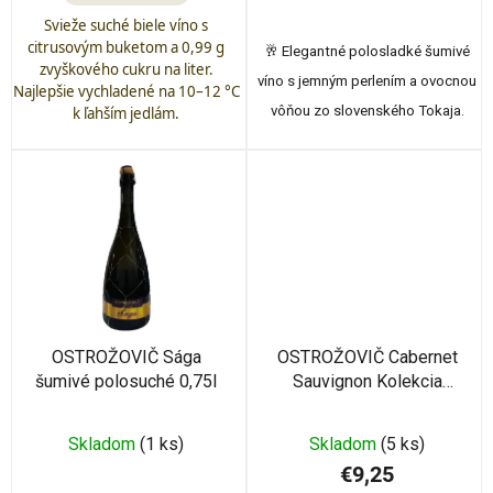
Svieže suché biele víno s
citrusovým buketom a 0,99 g
🥂 Elegantné polosladké šumivé
zvyškového cukru na liter.
víno s jemným perlením a ovocnou
Najlepšie vychladené na 10–12 °C
vôňou zo slovenského Tokaja.
k ľahším jedlám.
OSTROŽOVIČ Sága
OSTROŽOVIČ Cabernet
šumivé polosuché 0,75l
Sauvignon Kolekcia
Solaris CHOP 2022 0,75l
Skladom
(1 ks)
Skladom
(5 ks)
€9,25