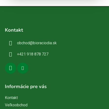
Z
á
Kontakt
p
ä
obchod
@
bioraciodia.sk
t
i
+421 918 878 727
e
Informácie pre vás
Kontakt
Veľkoobchod