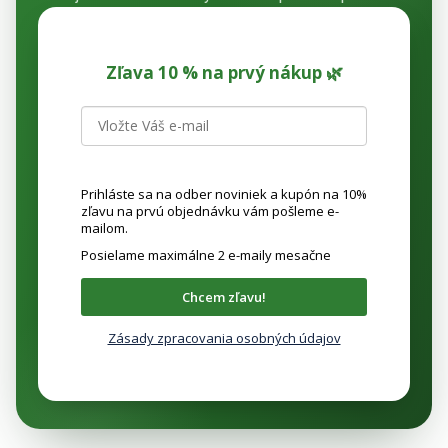
r
v
k
Zľava 10 % na prvý nákup 🌿
y
v
ý
p
i
s
Prihláste sa na odber noviniek a kupón na 10%
u
zľavu na prvú objednávku vám pošleme e-
mailom.
Posielame maximálne 2 e-maily mesačne
Chcem zľavu!
Zásady zpracovania osobných údajov