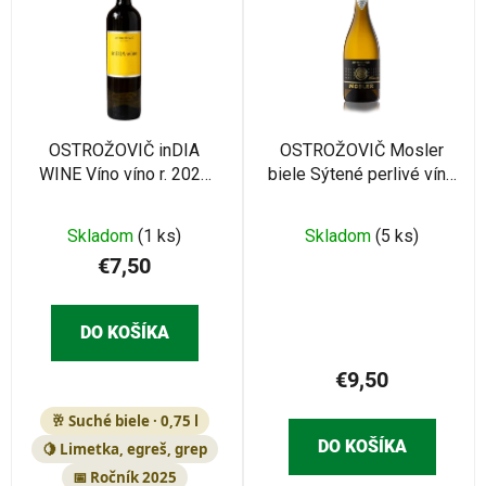
p
i
i
e
s
p
p
r
r
o
o
OSTROŽOVIČ inDIA
OSTROŽOVIČ Mosler
d
WINE Víno víno r. 2025
biele Sýtené perlivé víno
d
u
0,75l
0,75l
u
k
k
Skladom
(1 ks)
Skladom
(5 ks)
t
t
€7,50
o
o
v
v
DO KOŠÍKA
€9,50
🥂 Suché biele · 0,75 l
DO KOŠÍKA
🍋 Limetka, egreš, grep
📅 Ročník 2025