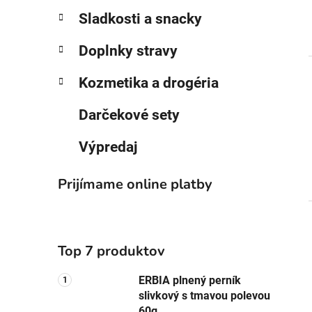
p
r
Sladkosti a snacky
i
a
e
n
Doplnky stravy
e
l
Kozmetika a drogéria
Darčekové sety
Výpredaj
Prijímame online platby
Top 7 produktov
ERBIA plnený perník
slivkový s tmavou polevou
60g