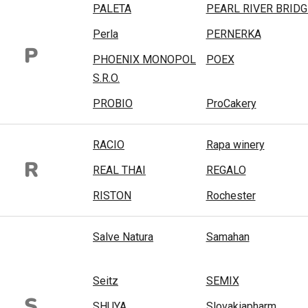
PALETA
PEARL RIVER BRIDG
Perla
PERNERKA
P
PHOENIX MONOPOL
POEX
S.R.O.
PROBIO
ProCakery
RACIO
Rapa winery
R
REAL THAI
REGALO
RISTON
Rochester
Salve Natura
Samahan
Seitz
SEMIX
S
SHUYA
Slovakiapharm