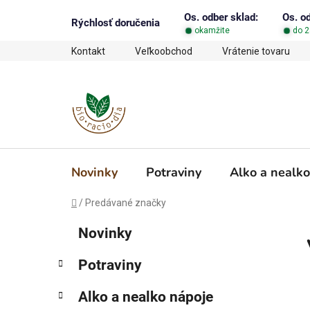
Prejsť
Os. odber sklad:
Os. o
na
Rýchlosť doručenia
okamžite
do 2
obsah
Kontakt
Veľkoobchod
Vrátenie tovaru
Novinky
Potraviny
Alko a nealko
Domov
/
Predávané značky
B
K
Preskočiť
Novinky
a
o
kategórie
t
č
Potraviny
e
n
g
ý
Alko a nealko nápoje
ó