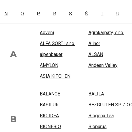
N
O
P
R
S
Š
T
U
Adveni
Agrokarpaty, s.r.o.
ALFA SORTI s.r.o.
Alinor
A
alpenbauer
ALSAN
AMYLON
Andean Valley
ASIA KITCHEN
BALANCE
BALILA
BASILUR
BEZGLUTEN SP. Z O.O
BIO IDEA
Biogena Tea
B
BIONEBIO
Biopurus