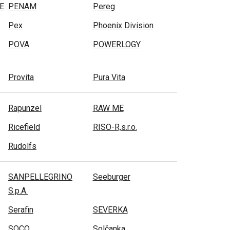
E
PENAM
Pereg
Pex
Phoenix Division
POVA
POWERLOGY
Provita
Pura Vita
Rapunzel
RAW ME
Ricefield
RISO-R,s.r.o.
Rudolfs
SANPELLEGRINO
Seeburger
S.p.A.
Serafin
SEVERKA
SOCO
Solčanka