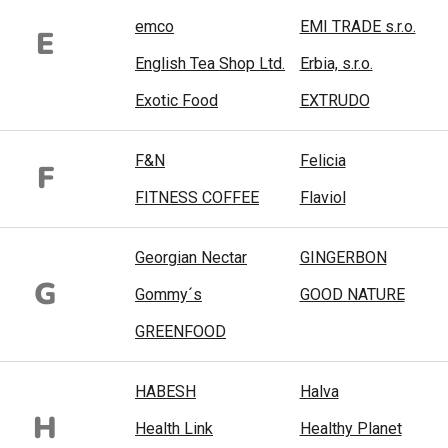
emco
EMI TRADE s.r.o.
E
English Tea Shop Ltd.
Erbia, s.r.o.
Exotic Food
EXTRUDO
F&N
Felicia
F
FITNESS COFFEE
Flaviol
Georgian Nectar
GINGERBON
G
Gommy´s
GOOD NATURE
GREENFOOD
HABESH
Halva
H
Health Link
Healthy Planet