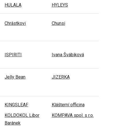
HULALA
HYLEYS
Chrástkovi
Chunsi
ISPIRITI
Ivana Švábiková
Jelly Bean
JIZERKA
KINGSLEAF
Klášterní officina
KOLDOKOL Libor
KOMPAVA spol. s r.o.
Baránek