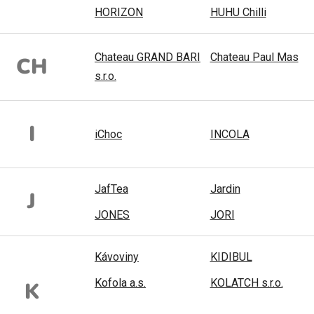
HORIZON
HUHU Chilli
Chateau GRAND BARI
Chateau Paul Mas
CH
s.r.o.
I
iChoc
INCOLA
JafTea
Jardin
J
JONES
JORI
Kávoviny
KIDIBUL
Kofola a.s.
KOLATCH s.r.o.
K