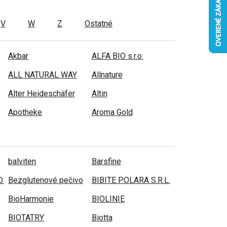
V
W
Z
Ostatné
Akbar
ALFA BIO s.r.o.
ALL NATURAL WAY
Allnature
Alter Heideschäfer
Altin
Apotheke
Aroma Gold
balviten
Barsfine
.
Bezglutenové pečivo
BIBITE POLARA S.R.L.
BioHarmonie
BIOLINIE
BIOTATRY
Biotta