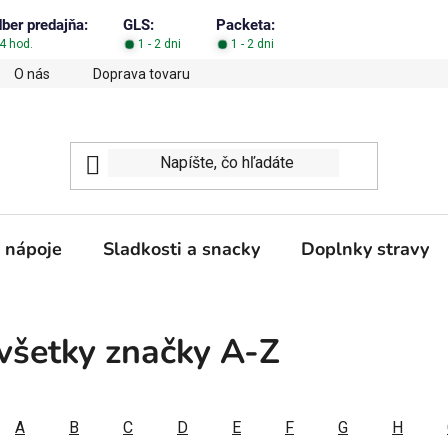
dber predajňa:
GLS:
Packeta:
4 hod.
1 - 2 dni
1 - 2 dni
O nás
Doprava tovaru
Obchodné podmienky
Podm
 nápoje
Sladkosti a snacky
Doplnky stravy
všetky značky A-Z
A
B
C
D
E
F
G
H