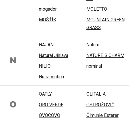
mogador
MOLETTO
MOŠŤÍK
MOUNTAIN GREEN
GRASS
NAJAN
Natumi
Natural Jihlava
NATURE´S CHARM
N
NILIO
nominal
Nutraceutica
OATLY
OLITALIA
O
ORO VERDE
OSTROŽOVIČ
OVOCOVO
Ölmühle Esterer