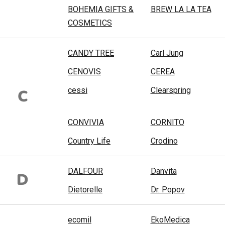
BOHEMIA GIFTS &
BREW LA LA TEA
COSMETICS
CANDY TREE
Carl Jung
CENOVIS
CEREA
cessi
Clearspring
C
CONVIVIA
CORNITO
Country Life
Crodino
DALFOUR
Danvita
D
Dietorelle
Dr. Popov
ecomil
EkoMedica