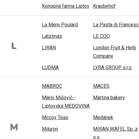
Konopná farma Liptov
Krauterhof
La Mére Poulard
La Pasta di Francesc
Latzimas
LE COQ
L
LIRAN
London Fruit & Herb
Company
LUDMA
LYRA GROUP s.r.o.
MABROC
MACES
Mário Mišovič -
Martina bakery
Liptovská MEDOVINA
Mccoy Teas
Medánek
M
Miluron
MIRAN WAFEL Sp. z
o.o.