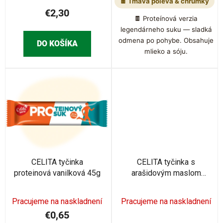
🍫 Tmavá poleva & chrumky
€2,30
🍫 Proteínová verzia
legendárneho suku — sladká
odmena po pohybe. Obsahuje
DO KOŠÍKA
mlieko a sóju.
CELITA tyčinka
CELITA tyčinka s
proteinová vanilková 45g
arašidovým maslom
COCONUT 45g
Pracujeme na naskladnení
Pracujeme na naskladnení
€0,65