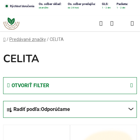
Prejsť
Os. odber sklad:
Os. odber predajňa:
GLS:
Packeta:
Rýchlosť doručenia
okamžite
do 24 hod.
1 - 2 dni
1 - 2 dni
na
obsah
Hľadať
NÁKUPN
KOŠÍK
Domov
/
Predávané značky
/
CELITA
CELITA
OTVORIŤ FILTER
R
Radiť podľa:
Odporúčame
a
d
V
e
ý
n