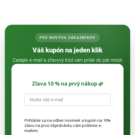
O
v
l
á
d
a
PRE NOVÝCH ZÁKAZNÍKOV
c
i
Váš kupón na jeden klik
e
p
Zadajte e-mail a zľavový kód vám príde do pár minút.
r
v
k
Zľava 10 % na prvý nákup 🌿
y
v
ý
p
i
s
Prihláste sa na odber noviniek a kupón na 10%
u
zľavu na prvú objednávku vám pošleme e-
mailom.