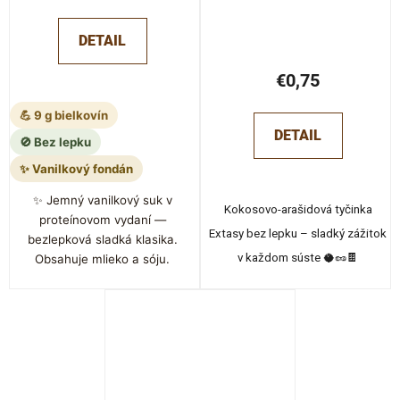
DETAIL
€0,75
💪 9 g bielkovín
DETAIL
🚫 Bez lepku
✨ Vanilkový fondán
✨ Jemný vanilkový suk v
Kokosovo-arašidová tyčinka
proteínovom vydaní —
Extasy bez lepku – sladký zážitok
bezlepková sladká klasika.
v každom súste 🥥🥜🍫
Obsahuje mlieko a sóju.