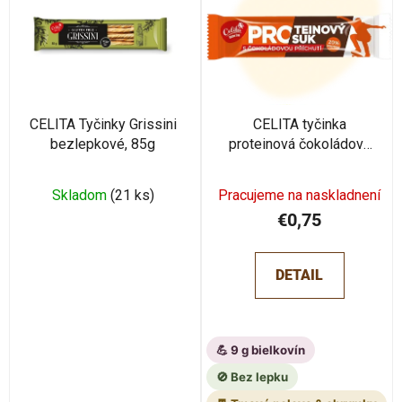
p
i
i
e
s
p
p
r
r
o
o
CELITA Tyčinky Grissini
CELITA tyčinka
d
bezlepkové, 85g
proteinová čokoládová
d
u
45g
u
k
k
Skladom
(21 ks)
Pracujeme na naskladnení
t
t
€0,75
o
o
v
v
DETAIL
💪 9 g bielkovín
🚫 Bez lepku