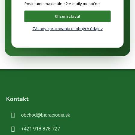
Posielame maximálne 2 e-maily mesačne
Chcem zľavu!
Zásady zpracovania osobných údajov
Z
á
Kontakt
p
ä
obchod
@
bioraciodia.sk
t
i
+421 918 878 727
e