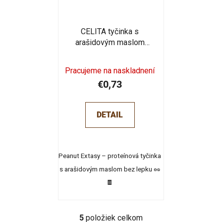
CELITA tyčinka s
arašidovým maslom
PEANUT 45g
Pracujeme na naskladnení
€0,73
DETAIL
Peanut Extasy – proteínová tyčinka
s arašidovým maslom bez lepku 🥜
🍫
5
položiek celkom