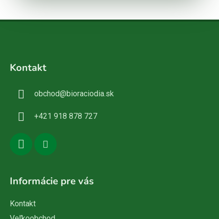
Z
á
Kontakt
p
ä
obchod
@
bioraciodia.sk
t
i
+421 918 878 727
e
Informácie pre vás
Kontakt
Veľkoobchod