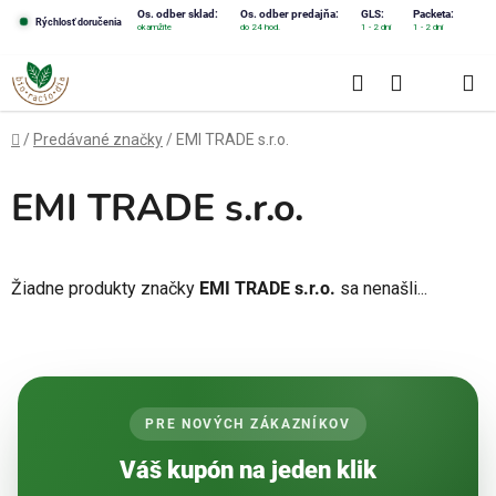
Prejsť
Os. odber sklad:
Os. odber predajňa:
GLS:
Packeta:
Rýchlosť doručenia
okamžite
do 24 hod.
1 - 2 dni
1 - 2 dni
na
obsah
Hľadať
NÁKUPN
KOŠÍK
Domov
/
Predávané značky
/
EMI TRADE s.r.o.
EMI TRADE s.r.o.
Žiadne produkty značky
EMI TRADE s.r.o.
sa nenašli...
PRE NOVÝCH ZÁKAZNÍKOV
Váš kupón na jeden klik