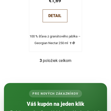
€1,69
DETAIL
100 % šťava z granátového jablka –
Georgian Nectar 250 ml 🍷🍇
3
položiek celkom
O
v
l
á
d
a
PRE NOVÝCH ZÁKAZNÍKOV
c
i
Váš kupón na jeden klik
e