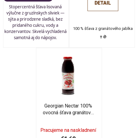
DETAIL
Stopercentná šťava lisovaná
výlučne z gruzínskych sliviek —
sýta a prirodzene sladká, bez
pridaného cukru, vody a
100 % šťava z granátového jablka
konzervantov. Skvelá vychladená
🍷🍇
samotná aj do nápojov.
Georgian Nectar 100%
ovocná šťava granátové
jablko 250 ml
Pracujeme na naskladnení