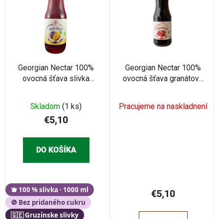
p
i
i
e
s
p
p
r
r
o
o
Georgian Nectar 100%
Georgian Nectar 100%
d
ovocná šťava slivka
ovocná šťava granátové
d
u
1000ml
jablko 1000ml
u
k
k
Skladom
(1 ks)
Pracujeme na naskladnení
t
t
€5,10
o
o
v
v
DO KOŠÍKA
🫐 100 % slivka · 1000 ml
€5,10
🚫 Bez pridaného cukru
🇬🇪 Gruzínske slivky