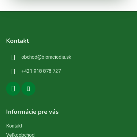
Z
á
Kontakt
p
ä
obchod
@
bioraciodia.sk
t
i
+421 918 878 727
e
Informácie pre vás
Kontakt
Veľkoobchod