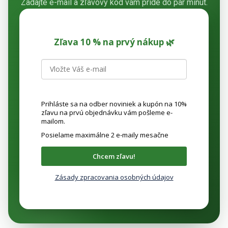
p
Zadajte e-mail a zľavový kód vám príde do pár minút.
r
v
k
Zľava 10 % na prvý nákup 🌿
y
v
ý
p
i
s
Prihláste sa na odber noviniek a kupón na 10%
u
zľavu na prvú objednávku vám pošleme e-
mailom.
Posielame maximálne 2 e-maily mesačne
Chcem zľavu!
Zásady zpracovania osobných údajov