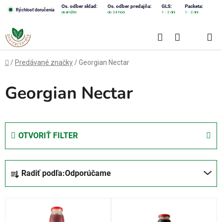
Prejsť
Os. odber sklad:
Os. odber predajňa:
GLS:
Packeta:
Rýchlosť doručenia
okamžite
do 24 hod.
1 - 2 dni
1 - 2 dni
na
obsah
Hľadať
NÁKUPN
KOŠÍK
Domov
/
Predávané značky
/
Georgian Nectar
Georgian Nectar
OTVORIŤ FILTER
R
Radiť podľa:
Odporúčame
a
d
V
e
ý
n