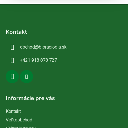
Z
á
Kontakt
p
ä
obchod
@
bioraciodia.sk
t
i
+421 918 878 727
e
Informácie pre vás
Kontakt
Veľkoobchod