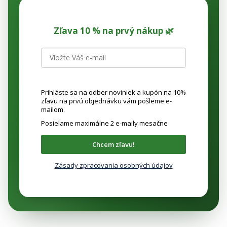
r
v
k
Zľava 10 % na prvý nákup 🌿
y
v
ý
p
i
s
Prihláste sa na odber noviniek a kupón na 10%
u
zľavu na prvú objednávku vám pošleme e-
mailom.
Posielame maximálne 2 e-maily mesačne
Chcem zľavu!
Zásady zpracovania osobných údajov