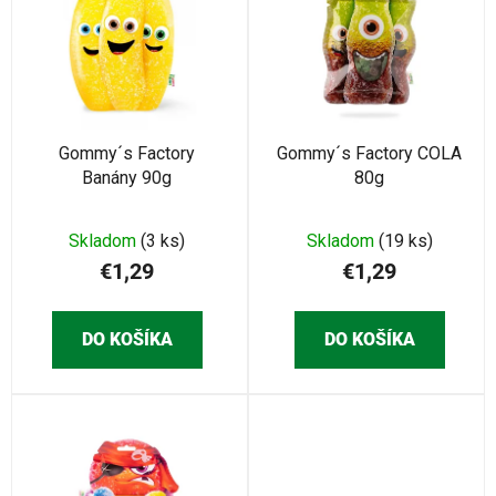
p
i
i
e
s
p
p
r
r
o
o
Gommy´s Factory
Gommy´s Factory COLA
d
Banány 90g
80g
d
u
u
k
k
Skladom
(3 ks)
Skladom
(19 ks)
t
t
€1,29
€1,29
o
o
v
v
DO KOŠÍKA
DO KOŠÍKA