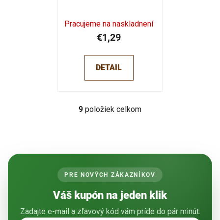
Pracujeme na naskladnení
€1,29
DETAIL
9
položiek celkom
O
v
l
á
d
a
PRE NOVÝCH ZÁKAZNÍKOV
c
i
Váš kupón na jeden klik
e
p
Zadajte e-mail a zľavový kód vám príde do pár minút.