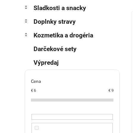
p
r
Sladkosti a snacky
i
a
e
n
Doplnky stravy
e
l
Kozmetika a drogéria
i
Darčekové sety
Výpredaj
Cena
€
6
€
9