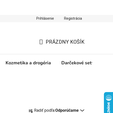
Prihlásenie
Registrácia
ienky ochrany osobných údajov
Zľava 10 % na prvý nákup
PRÁZDNY KOŠÍK
NÁKUPNÝ
KOŠÍK
Kozmetika a drogéria
Darčekové sety
Výp
R
Radiť podľa:
Odporúčame