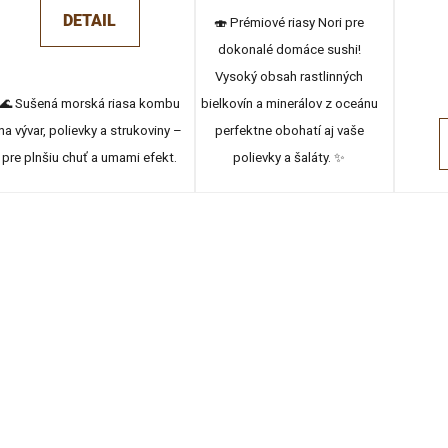
DETAIL
🍣 Prémiové riasy Nori pre
dokonalé domáce sushi!
Vysoký obsah rastlinných
🌊 Sušená morská riasa kombu
bielkovín a minerálov z oceánu
na vývar, polievky a strukoviny –
perfektne obohatí aj vaše
pre plnšiu chuť a umami efekt.
polievky a šaláty. ✨
O
v
l
á
d
a
c
i
e
p
r