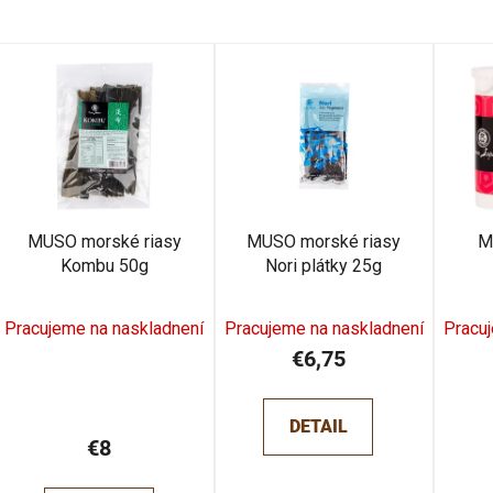
V
ý
p
s
p
r
MUSO morské riasy
MUSO morské riasy
M
o
Kombu 50g
Nori plátky 25g
d
u
Pracujeme na naskladnení
Pracujeme na naskladnení
Pracu
k
€6,75
t
o
v
DETAIL
€8