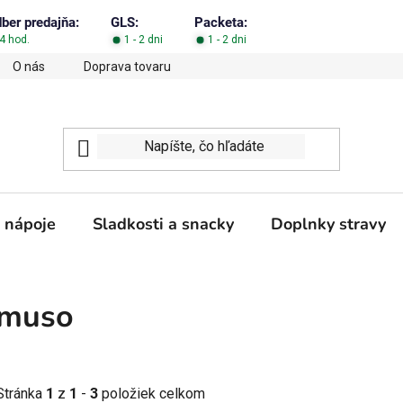
dber predajňa:
GLS:
Packeta:
4 hod.
1 - 2 dni
1 - 2 dni
O nás
Doprava tovaru
Obchodné podmienky
Podm
 nápoje
Sladkosti a snacky
Doplnky stravy
muso
Stránka
1
z
1
-
3
položiek celkom