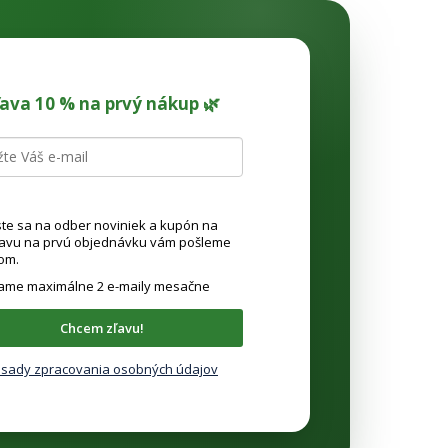
ľava 10 % na prvý nákup 🌿
ste sa na odber noviniek a kupón na
ľavu na prvú objednávku vám pošleme
om.
lame maximálne 2 e-maily mesačne
Chcem zľavu!
sady zpracovania osobných údajov