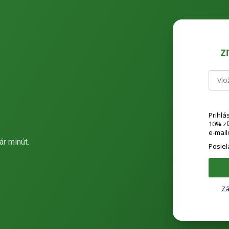
Z
Prihlá
10% z
e-mail
ár minút.
Posie
Zá