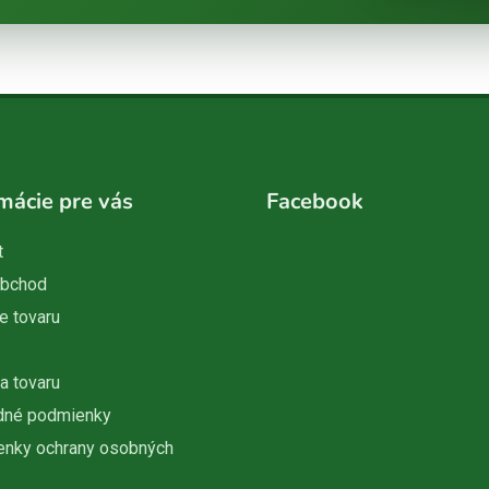
mácie pre vás
Facebook
t
obchod
e tovaru
a tovaru
dné podmienky
nky ochrany osobných