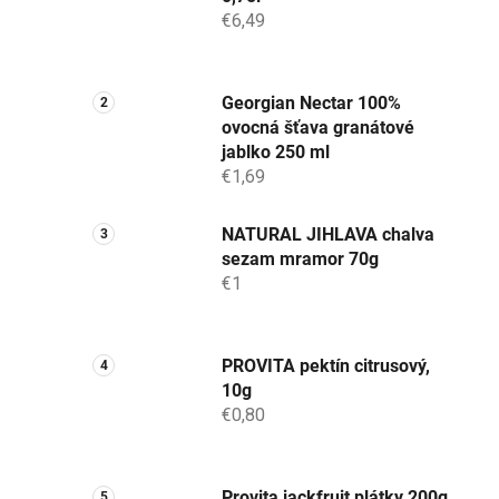
€6,49
Georgian Nectar 100%
ovocná šťava granátové
jablko 250 ml
€1,69
NATURAL JIHLAVA chalva
sezam mramor 70g
€1
PROVITA pektín citrusový,
10g
€0,80
Provita jackfruit plátky 200g