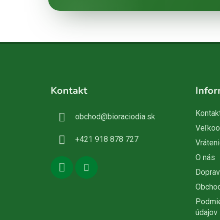
Z
á
Kontakt
Infor
p
ä
Kontak
obchod
@
bioraciodia.sk
t
Veľko
i
+421 918 878 727
Vráteni
e
O nás
Doprav
Obcho
Podmie
údajov