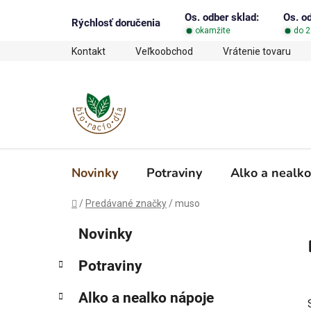
Prejsť
Os. odber sklad:
Os. o
na
Rýchlosť doručenia
okamžite
do 2
obsah
Kontakt
Veľkoobchod
Vrátenie tovaru
Novinky
Potraviny
Alko a nealko
Domov
/
Predávané značky
/
muso
B
K
Preskočiť
Novinky
a
o
kategórie
t
č
Potraviny
e
n
g
ý
Alko a nealko nápoje
ó