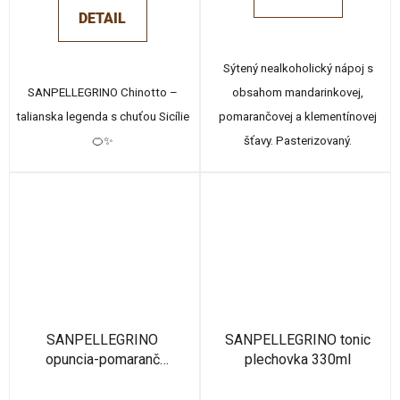
DETAIL
Sýtený nealkoholický nápoj s
SANPELLEGRINO Chinotto –
obsahom mandarinkovej,
talianska legenda s chuťou Sicílie
pomarančovej a klementínovej
🍊✨
šťavy. Pasterizovaný.
SANPELLEGRINO
SANPELLEGRINO tonic
opuncia-pomaranč
plechovka 330ml
plechovka 330 ml