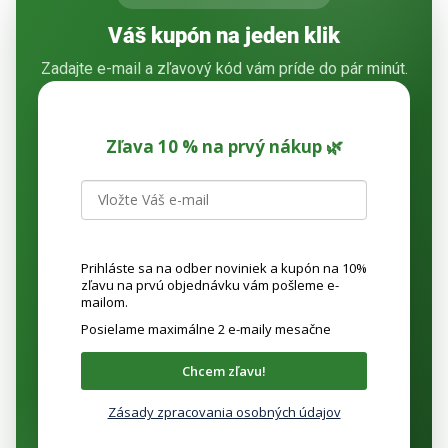
c
i
Váš kupón na jeden klik
e
p
Zadajte e-mail a zľavový kód vám príde do pár minút.
r
v
k
Zľava 10 % na prvý nákup 🌿
y
v
ý
p
i
s
Prihláste sa na odber noviniek a kupón na 10%
u
zľavu na prvú objednávku vám pošleme e-
mailom.
Posielame maximálne 2 e-maily mesačne
Chcem zľavu!
Zásady zpracovania osobných údajov