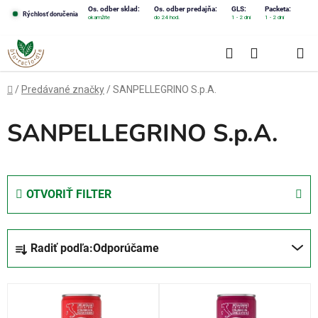
Prejsť
Os. odber sklad:
Os. odber predajňa:
GLS:
Packeta:
Rýchlosť doručenia
okamžite
do 24 hod.
1 - 2 dni
1 - 2 dni
na
obsah
Hľadať
NÁKUPN
KOŠÍK
Domov
/
Predávané značky
/
SANPELLEGRINO S.p.A.
SANPELLEGRINO S.p.A.
OTVORIŤ FILTER
R
Radiť podľa:
Odporúčame
a
d
V
e
ý
n