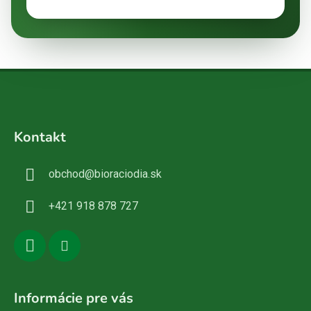
Z
á
Kontakt
p
ä
obchod
@
bioraciodia.sk
t
i
+421 918 878 727
e
Informácie pre vás