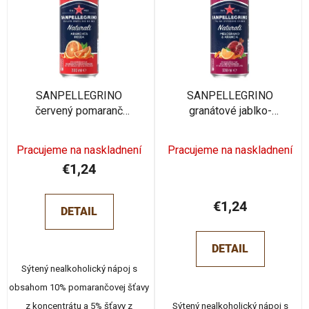
p
i
i
e
s
p
p
r
r
o
o
SANPELLEGRINO
SANPELLEGRINO
d
červený pomaranč
granátové jablko-
d
u
plechovka 330 ml
pomaranč plechovka 330
u
k
ml
k
Pracujeme na naskladnení
Pracujeme na naskladnení
t
t
€1,24
o
o
v
v
€1,24
DETAIL
DETAIL
Sýtený nealkoholický nápoj s
obsahom 10% pomarančovej šťavy
z koncentrátu a 5% šťavy z
Sýtený nealkoholický nápoj s