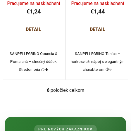
Pracujeme na naskladnení
Pracujeme na naskladnení
€1,24
€1,44
DETAIL
DETAIL
SANPELLEGRINO Opuncia &
SANPELLEGRINO Tonica –
Pomaranč – slnečný dúšok
horkosvieži nápoj s elegantným
Stredomoria 🍊🌵
charakterom 🍋✨
6
položiek celkom
O
v
l
á
d
a
PRE NOVÝCH ZÁKAZNÍKOV