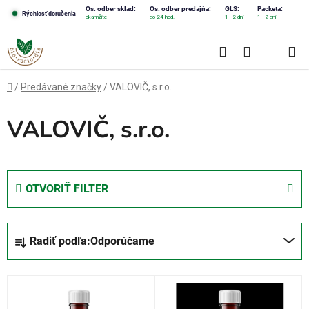
Prejsť
Os. odber sklad:
Os. odber predajňa:
GLS:
Packeta:
Rýchlosť doručenia
okamžite
do 24 hod.
1 - 2 dni
1 - 2 dni
na
obsah
Hľadať
NÁKUPN
KOŠÍK
Domov
/
Predávané značky
/
VALOVIČ, s.r.o.
VALOVIČ, s.r.o.
OTVORIŤ FILTER
R
Radiť podľa:
Odporúčame
a
d
V
e
ý
n