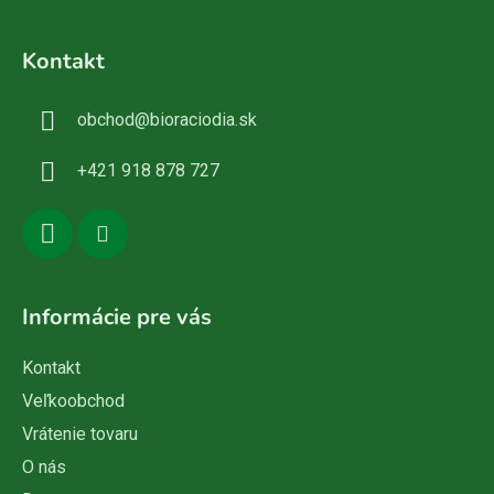
Z
á
Kontakt
p
ä
obchod
@
bioraciodia.sk
t
i
+421 918 878 727
e
Informácie pre vás
Kontakt
Veľkoobchod
Vrátenie tovaru
O nás