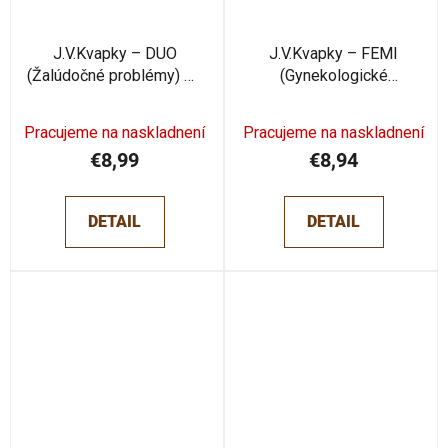
J.V.Kvapky – DUO
J.V.Kvapky – FEMI
(Žalúdočné problémy) 50
(Gynekologické
ml
problémy) 50 ml
Pracujeme na naskladnení
Pracujeme na naskladnení
€8,99
€8,94
DETAIL
DETAIL