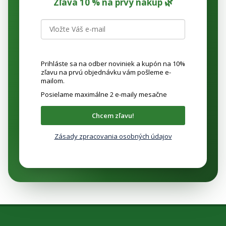
p
Zľava 10 % na prvý nákup 🌿
i
s
u
Prihláste sa na odber noviniek a kupón na 10%
zľavu na prvú objednávku vám pošleme e-
mailom.
Posielame maximálne 2 e-maily mesačne
Chcem zľavu!
Zásady zpracovania osobných údajov