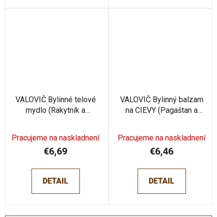
VALOVIČ Bylinné telové
VALOVIČ Bylinný balzam
mydlo (Rakytník a
na CIEVY (Pagaštan a
Ľubovník) 500 ml
Arnika) 250 ml
Pracujeme na naskladnení
Pracujeme na naskladnení
€6,69
€6,46
DETAIL
DETAIL