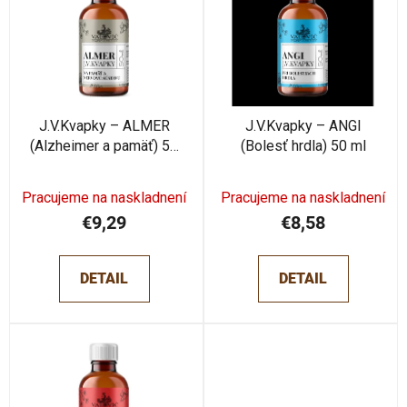
p
i
i
e
s
p
p
r
r
o
o
J.V.Kvapky – ALMER
J.V.Kvapky – ANGI
d
(Alzheimer a pamäť) 50
(Bolesť hrdla) 50 ml
d
u
ml
u
k
k
Pracujeme na naskladnení
Pracujeme na naskladnení
t
t
€9,29
€8,58
o
o
v
v
DETAIL
DETAIL