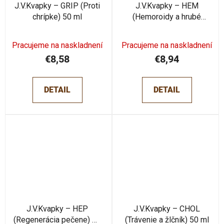
J.V.Kvapky – GRIP (Proti
J.V.Kvapky – HEM
chrípke) 50 ml
(Hemoroidy a hrubé
črevo) 50 ml
Pracujeme na naskladnení
Pracujeme na naskladnení
€8,58
€8,94
DETAIL
DETAIL
J.V.Kvapky – HEP
J.V.Kvapky – CHOL
(Regenerácia pečene) 50
(Trávenie a žlčník) 50 ml