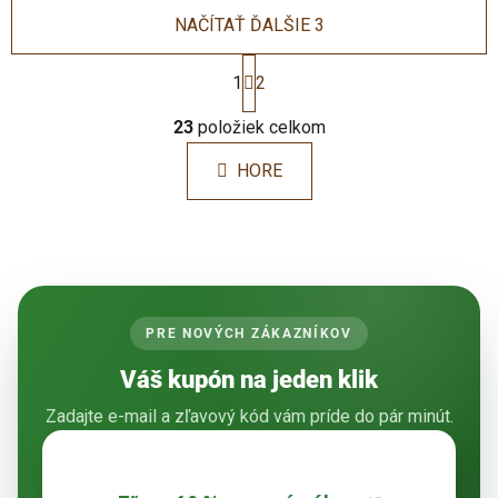
NAČÍTAŤ ĎALŠIE 3
S
t
1
2
r
O
á
23
položiek celkom
v
n
l
k
HORE
á
o
d
v
a
a
c
n
i
i
e
e
p
PRE NOVÝCH ZÁKAZNÍKOV
r
v
Váš kupón na jeden klik
k
Zadajte e-mail a zľavový kód vám príde do pár minút.
y
v
ý