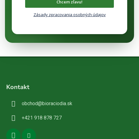
Chcem zľavu!
Zásady zpracovania osobných údajov
Z
á
Kontakt
p
ä
obchod
@
bioraciodia.sk
t
i
+421 918 878 727
e