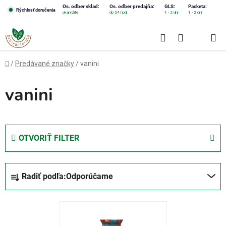
Prejsť
Os. odber sklad:
Os. odber predajňa:
GLS:
Packeta:
Rýchlosť doručenia
okamžite
do 24 hod.
1 - 2 dni
1 - 2 dni
na
obsah
Hľadať
NÁKUPN
KOŠÍK
Domov
/
Predávané značky
/
vanini
vanini
OTVORIŤ FILTER
R
Radiť podľa:
Odporúčame
a
d
V
e
ý
n