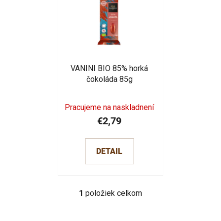
p
i
i
e
s
p
p
r
r
o
o
VANINI BIO 85% horká
d
čokoláda 85g
d
u
u
k
k
Pracujeme na naskladnení
t
t
€2,79
o
o
v
v
DETAIL
1
položiek celkom
O
v
l