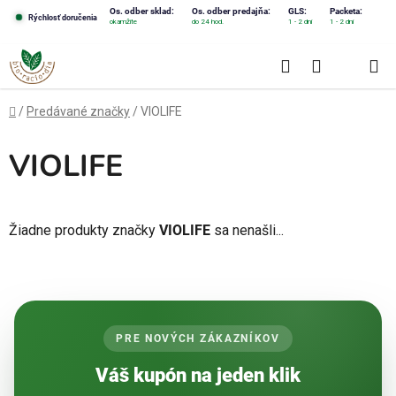
Prejsť
Os. odber sklad:
Os. odber predajňa:
GLS:
Packeta:
Rýchlosť doručenia
okamžite
do 24 hod.
1 - 2 dni
1 - 2 dni
na
obsah
Hľadať
NÁKUPN
KOŠÍK
Domov
/
Predávané značky
/
VIOLIFE
VIOLIFE
Žiadne produkty značky
VIOLIFE
sa nenašli...
PRE NOVÝCH ZÁKAZNÍKOV
Váš kupón na jeden klik