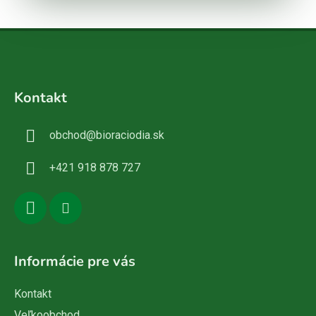
Z
á
Kontakt
p
ä
obchod
@
bioraciodia.sk
t
i
+421 918 878 727
e
Informácie pre vás
Kontakt
Veľkoobchod