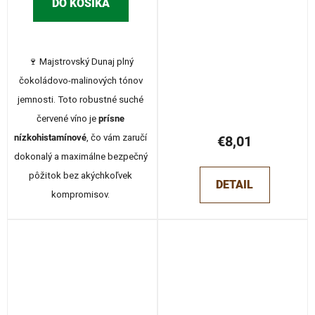
DO KOŠÍKA
🍷 Majstrovský Dunaj plný
čokoládovo-malinových tónov
jemnosti.
Toto robustné
suché
červené víno je
prísne
nízkohistamínové
,
čo vám zaručí
€8,01
dokonalý a maximálne bezpečný
pôžitok bez akýchkoľvek
DETAIL
kompromisov.