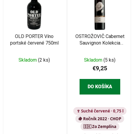
r
i
o
s
d
p
u
r
k
o
OLD PORTER Víno
OSTROŽOVIČ Cabernet
t
portské červené 750ml
Sauvignon Kolekcia
d
o
Solaris CHOP 2022 0,75l
u
v
k
Skladom
(2 ks)
Skladom
(5 ks)
t
€9,25
o
v
DO KOŠÍKA
🍷 Suché červené · 0,75 l
🍇 Ročník 2022 · CHOP
🇸🇰 Zo Zemplína