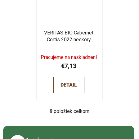
VERITAS BIO Cabernet
Cortis 2022 neskorý
zber 0,75l
Pracujeme na naskladnení
€7,13
DETAIL
9
položiek celkom
O
v
l
á