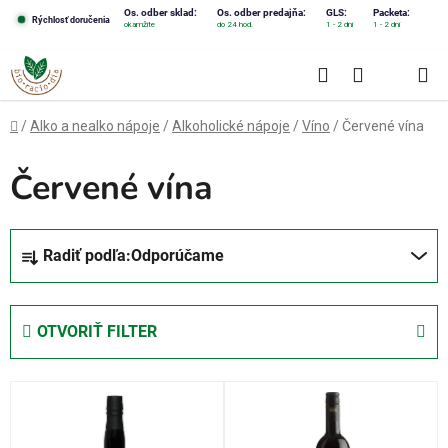
Prejsť
Os. odber sklad:
Os. odber predajňa:
GLS:
Packeta:
Rýchlosť doručenia
okamžite
do 24 hod.
1 - 2 dni
1 - 2 dni
na
obsah
Hľadať
NÁKUPN
KOŠÍK
Domov
/
Alko a nealko nápoje
/
Alkoholické nápoje
/
Víno
/
Červené vína
Červené vína
R
Radiť podľa:
Odporúčame
a
d
e
OTVORIŤ FILTER
n
i
V
e
ý
p
p