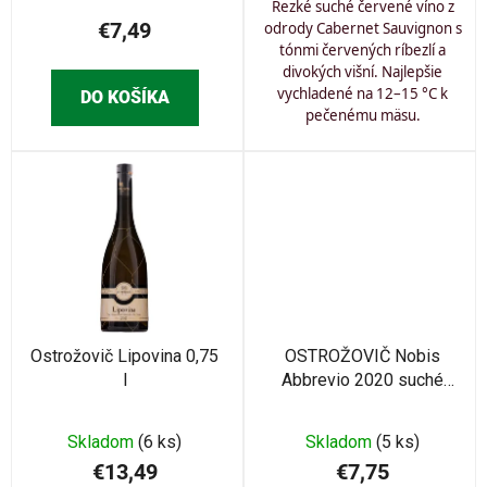
Rezké suché červené víno z
€7,49
odrody Cabernet Sauvignon s
tónmi červených ríbezlí a
divokých višní. Najlepšie
vychladené na 12–15 °C k
DO KOŠÍKA
pečenému mäsu.
Ostrožovič Lipovina 0,75
OSTROŽOVIČ Nobis
l
Abbrevio 2020 suché
0,75l
Skladom
(6 ks)
Skladom
(5 ks)
€13,49
€7,75