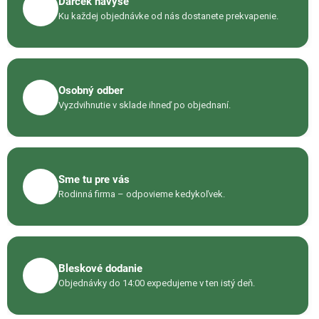
Darček navyše
d
🎁
Ku každej objednávke od nás dostanete prekvapenie.
a
c
i
e
p
Osobný odber
📦
r
Vyzdvihnutie v sklade ihneď po objednaní.
v
k
y
v
ý
Sme tu pre vás
☎️
p
Rodinná firma – odpovieme kedykoľvek.
i
s
u
Bleskové dodanie
🚚
Objednávky do 14:00 expedujeme v ten istý deň.