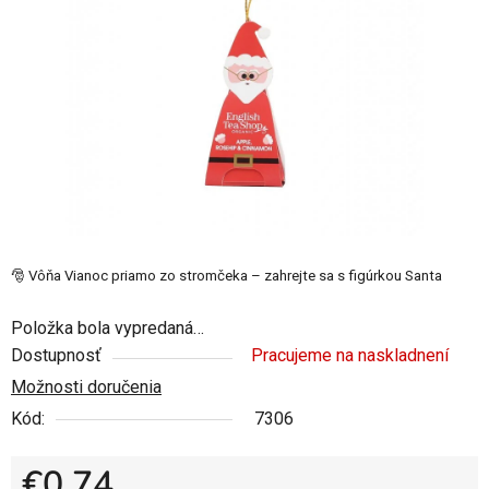
5
hviezdičiek.
🎅 Vôňa Vianoc priamo zo stromčeka – zahrejte sa s figúrkou Santa
Položka bola vypredaná…
Dostupnosť
Pracujeme na naskladnení
Možnosti doručenia
Kód:
7306
€0,74