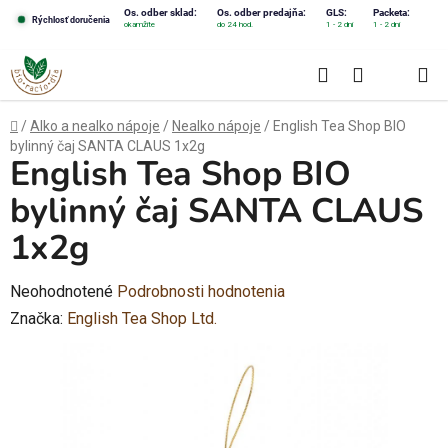
Prejsť
Os. odber sklad:
Os. odber predajňa:
GLS:
Packeta:
Rýchlosť doručenia
okamžite
do 24 hod.
1 - 2 dni
1 - 2 dni
na
obsah
Hľadať
NÁKUPN
KOŠÍK
Domov
/
Alko a nealko nápoje
/
Nealko nápoje
/
English Tea Shop BIO
bylinný čaj SANTA CLAUS 1x2g
English Tea Shop BIO
bylinný čaj SANTA CLAUS
1x2g
Priemerné
Neohodnotené
Podrobnosti hodnotenia
hodnotenie
Značka:
English Tea Shop Ltd.
produktu
je
0,0
z