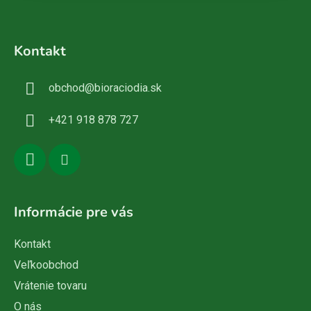
Z
á
Kontakt
p
ä
obchod
@
bioraciodia.sk
t
i
+421 918 878 727
e
Informácie pre vás
Kontakt
Veľkoobchod
Vrátenie tovaru
O nás