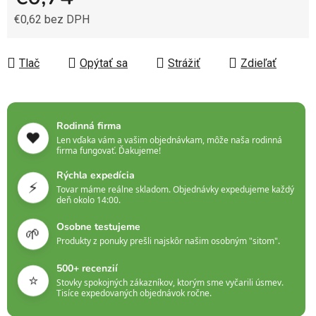
€0,62 bez DPH
Jednotková cena:
Tlač
Opýtať sa
Strážiť
Zdieľať
Rodinná firma
❤️
Len vďaka vám a vašim objednávkam, môže naša rodinná
firma fungovať. Ďakujeme!
Rýchla expedícia
⚡
Tovar máme reálne skladom. Objednávky expedujeme každý
deň okolo 14:00.
Osobne testujeme
🌱
Produkty z ponuky prešli najskôr našim osobným "sitom".
500+ recenzií
⭐
Stovky spokojných zákazníkov, ktorým sme vyčarili úsmev.
Tisíce expedovaných objednávok ročne.