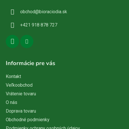
ä
obchod
@
bioraciodia.sk
t
i
+421 918 878 727
e
Informácie pre vás
Kontakt
Veľkoobchod
Vrátenie tovaru
O nás
Doprava tovaru
Obchodné podmienky
Podmienky ochrany osobných údajov