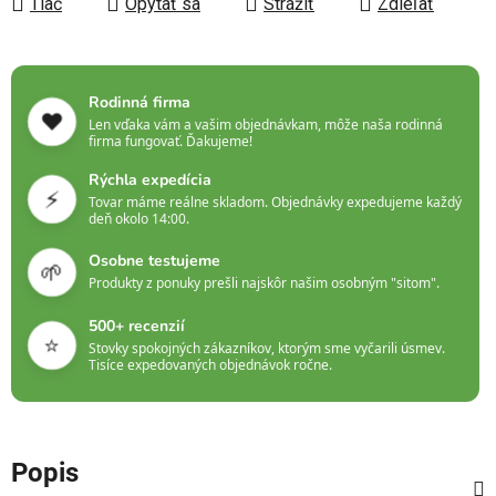
Tlač
Opýtať sa
Strážiť
Zdieľať
Rodinná firma
❤️
Len vďaka vám a vašim objednávkam, môže naša rodinná
firma fungovať. Ďakujeme!
Rýchla expedícia
⚡
Tovar máme reálne skladom. Objednávky expedujeme každý
deň okolo 14:00.
Osobne testujeme
🌱
Produkty z ponuky prešli najskôr našim osobným "sitom".
500+ recenzií
⭐
Stovky spokojných zákazníkov, ktorým sme vyčarili úsmev.
Tisíce expedovaných objednávok ročne.
Popis