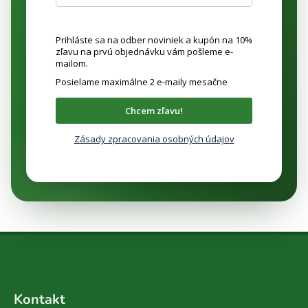
Prihláste sa na odber noviniek a kupón na 10%
zľavu na prvú objednávku vám pošleme e-
mailom.
Posielame maximálne 2 e-maily mesačne
Chcem zľavu!
Zásady zpracovania osobných údajov
Z
á
Kontakt
p