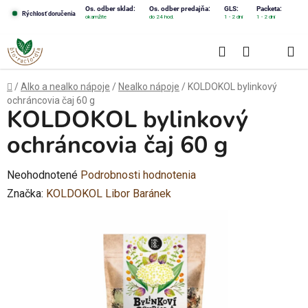
Prejsť
Os. odber sklad:
Os. odber predajňa:
GLS:
Packeta:
Rýchlosť doručenia
okamžite
do 24 hod.
1 - 2 dni
1 - 2 dni
na
obsah
Hľadať
NÁKUPN
KOŠÍK
Domov
/
Alko a nealko nápoje
/
Nealko nápoje
/
KOLDOKOL bylinkový
ochráncovia čaj 60 g
KOLDOKOL bylinkový
ochráncovia čaj 60 g
Priemerné
Neohodnotené
Podrobnosti hodnotenia
hodnotenie
Značka:
KOLDOKOL Libor Baránek
produktu
je
0,0
z
5
hviezdičiek.