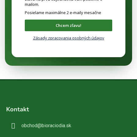
mailom.
Posielame maximálne 2 e-maily mesačne
Chcem zľavu!
Zásady zpracovania osobných údajov
Z
á
Kontakt
p
ä
obchod
@
bioraciodia.sk
t
i