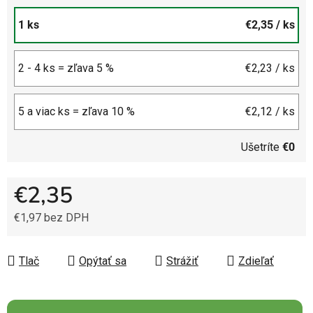
1 ks
€2,35
/ ks
2 - 4 ks = zľava 5 %
€2,23
/ ks
5 a viac ks = zľava 10 %
€2,12
/ ks
Ušetríte
€0
€2,35
€1,97 bez DPH
Jednotková cena:
Tlač
Opýtať sa
Strážiť
Zdieľať