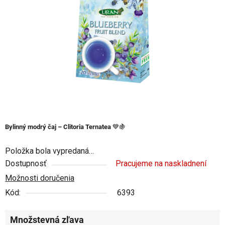
5
hviezdičiek.
Bylinný modrý čaj – Clitoria Ternatea
💙🍇
Položka bola vypredaná…
Dostupnosť
Pracujeme na naskladnení
Možnosti doručenia
Kód:
6393
Množstevná zľava