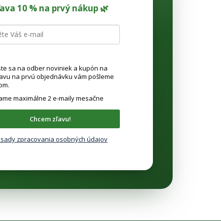
ľava 10 % na prvý nákup 🌿
ste sa na odber noviniek a kupón na
ľavu na prvú objednávku vám pošleme
om.
lame maximálne 2 e-maily mesačne
Chcem zľavu!
sady zpracovania osobných údajov