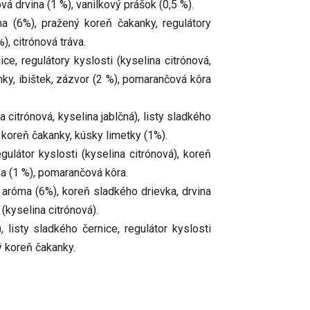
vá drvina (1 %), vanilkový prášok (0,5 %).
ma (6%), pražený koreň čakanky, regulátory
), citrónová tráva.
ice, regulátory kyslosti (kyselina citrónová,
nky, ibištek, zázvor (2 %), pomarančová kôra
a citrónová, kyselina jablčná), listy sladkého
ý koreň čakanky, kúsky limetky (1%).
egulátor kyslosti (kyselina citrónová), koreň
na (1 %), pomarančová kôra.
a, aróma (6%), koreň sladkého drievka, drvina
 (kyselina citrónová).
 listy sladkého černice, regulátor kyslosti
ý koreň čakanky.