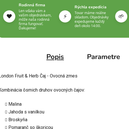
Rodinná firma
Rýchla expedícia
Len vďaka vám a
Tovar máme reálne
❤️
⚡
🌱
vašim objednávkam,
skladom. Objednávky
môže naša rodinná
expedujeme každý
firma fungovať.
deň okolo 14:00.
Ďakujeme!
Popis
Parametre
London Fruit & Herb Čaj - Ovocná zmes
Kombinácia ôsmich druhov ovocných čajov:
Malina
Jahoda s vanilkou
Broskyňa
Pomaranč so škoricou