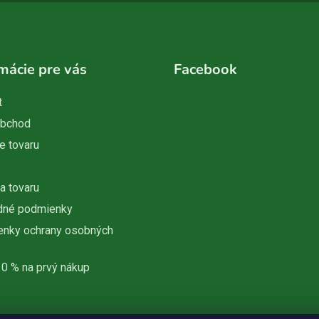
mácie pre vás
Facebook
t
obchod
e tovaru
a tovaru
dné podmienky
nky ochrany osobných
10 % na prvý nákup