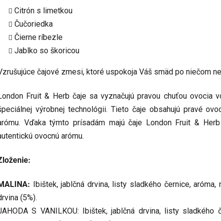
Citrón s limetkou
Čučoriedka
Čierne ríbezle
Jablko so škoricou
Vzrušujúce čajové zmesi, ktoré uspokoja Váš smäd po niečom 
London Fruit & Herb čaje sa vyznačujú pravou chuťou ovocia 
špeciálnej výrobnej technológii. Tieto čaje obsahujú pravé ov
arómu. Vďaka týmto prísadám majú čaje London Fruit & Herb n
autentickú ovocnú arómu.
Zloženie:
MALINA:
Ibištek, jablčná drvina, listy sladkého černice, aróma, 
drvina (5%).
JAHODA S VANILKOU: Ibištek, jablčná drvina, listy sladkého čer