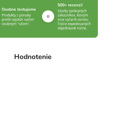
500+ recenzií
Osobne testujeme
Stovky spokojných
⭐
Produkty z ponuky
zákazníkov, ktorým
prešli najskôr našim
sme vyčarili úsmev.
osobným "sitom".
Tisíce expedovaných
objednávok ročne.
Hodnotenie