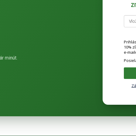
Z
Prihlá
10% z
e-mail
ár minút.
Posie
Zá