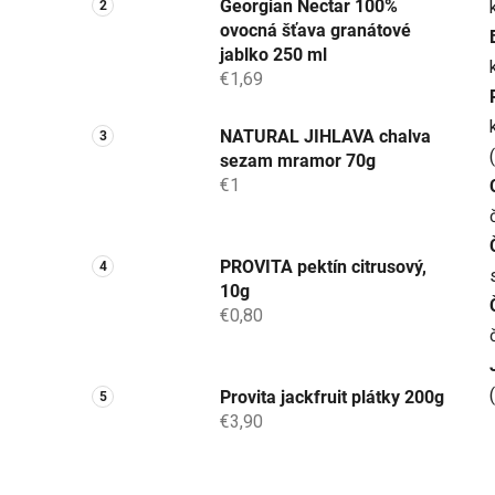
Georgian Nectar 100%
ovocná šťava granátové
jablko 250 ml
€1,69
NATURAL JIHLAVA chalva
sezam mramor 70g
€1
PROVITA pektín citrusový,
10g
€0,80
Provita jackfruit plátky 200g
€3,90