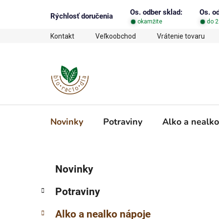
Prejsť
Os. odber sklad:
Os. o
na
Rýchlosť doručenia
okamžite
do 2
obsah
Kontakt
Veľkoobchod
Vrátenie tovaru
Novinky
Potraviny
Alko a nealko
B
K
Preskočiť
Novinky
a
o
kategórie
t
č
Potraviny
e
n
g
ý
Alko a nealko nápoje
ó