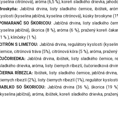
kyselina citrónová), aróma (6,5 %), koreň sladkého drievka, jahodo
Broskyňa:
Jablčná drvina, listy sladkého černice, ibištek, aró
kyslosti (kyselina jablčná, kyselina citrónová), kúsky broskyne (1%
POMARANČ SO ŠKORICOU
: Jablčná drvina, listy sladkého čern
kyselina jablčná), škorica (8 %), aróma (6 %), pražený koreň čaka
(1 % ), klinčeky (1 %).
CITRÓN S LIMETOU:
Jablčná drvina, regulátory kyslosti (kyselin
černice, citrónová tráva (5%), citrónová kôra (5 %), aróma, pražen
ČUČORIEDKA:
Jablčná drvina, ibištek, listy sladkého černice, r
sladkého drievka, aróma, listy čiernych ríbezlí, čučoriedková drvi
ČIERNA RÍBEZĽA:
Ibištek, listy sladkého černice, jablčná drvin
čiernych ríbezlí (2%), listy čiernych ríbezlí (1%), regulátor kyslosti
JABLKO SO ŠKORICOU:
Jablčná drvina (36 %), škorica (19 %),
(kyselina jablčná), aróma, ibištek, koreň sladkého drievka, pražen