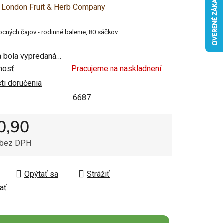
enie
:
London Fruit & Herb Company
u
cných čajov - rodinné balenie, 80 sáčkov
 bola vypredaná…
nosť
Pracujeme na naskladnení
i doručenia
čiek.
6687
0,90
 bez DPH
tková cena:
Opýtať sa
Strážiť
ať