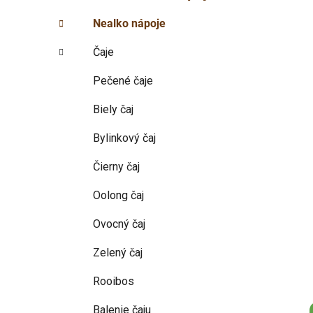
p
r
Nealko nápoje
i
a
e
n
Čaje
e
l
Pečené čaje
Biely čaj
Bylinkový čaj
Čierny čaj
Oolong čaj
Ovocný čaj
Zelený čaj
Rooibos
Balenie čaju