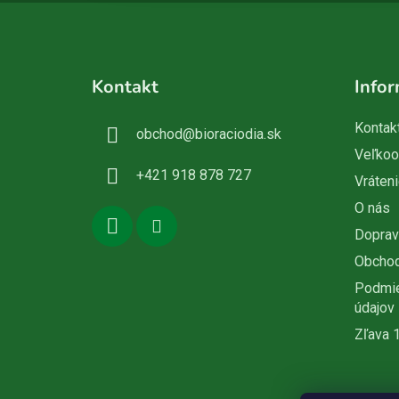
Z
á
Kontakt
Infor
p
ä
Kontak
obchod
@
bioraciodia.sk
t
Veľko
i
+421 918 878 727
Vráteni
e
O nás
Doprav
Obcho
Podmie
údajov
Zľava 