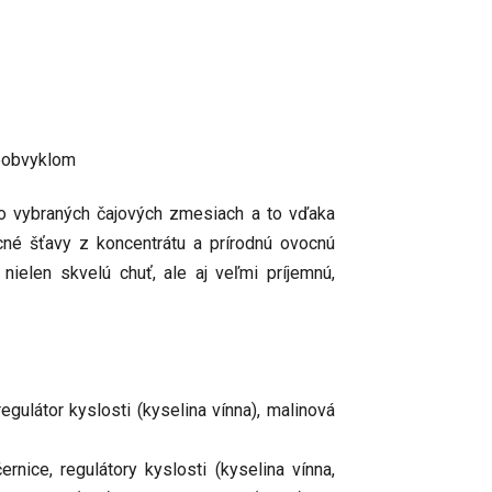
neobvyklom
vo vybraných čajových zmesiach a to vďaka
ocné šťavy z koncentrátu a prírodnú ovocnú
ielen skvelú chuť, ale aj veľmi príjemnú,
regulátor kyslosti (kyselina vínna), malinová
nice, regulátory kyslosti (kyselina vínna,