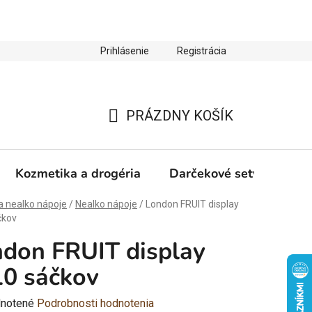
Prihlásenie
Registrácia
ienky ochrany osobných údajov
Zľava 10 % na prvý nákup
PRÁZDNY KOŠÍK
NÁKUPNÝ
KOŠÍK
Kozmetika a drogéria
Darčekové sety
Výp
a nealko nápoje
/
Nealko nápoje
/
London FRUIT display
čkov
don FRUIT display
0 sáčkov
rné
notené
Podrobnosti hodnotenia