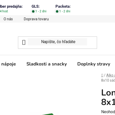
dber predajňa:
GLS:
Packeta:
4 hod.
1 - 2 dni
1 - 2 dni
O nás
Doprava tovaru
Obchodné podmienky
Podm
 nápoje
Sladkosti a snacky
Doplnky stravy
Domov
/
Alko 
8x10 sá
Lon
8x1
Prieme
Neohod