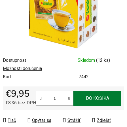
Dostupnosť
Skladom
(12 ks)
Možnosti doručenia
Kód:
7442
€9,95
DO KOŠÍKA
€8,36 bez DPH
Jednotková cena:
Tlač
Opýtať sa
Strážiť
Zdieľať