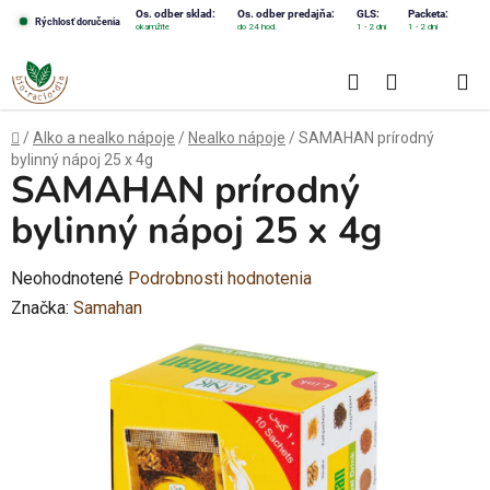
Prejsť
Os. odber sklad:
Os. odber predajňa:
GLS:
Packeta:
Rýchlosť doručenia
okamžite
do 24 hod.
1 - 2 dni
1 - 2 dni
na
obsah
Hľadať
NÁKUPN
KOŠÍK
Domov
/
Alko a nealko nápoje
/
Nealko nápoje
/
SAMAHAN prírodný
bylinný nápoj 25 x 4g
SAMAHAN prírodný
bylinný nápoj 25 x 4g
Priemerné
Neohodnotené
Podrobnosti hodnotenia
hodnotenie
Značka:
Samahan
produktu
je
0,0
z
5
hviezdičiek.