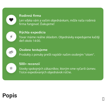
Rodinná firma
❤️
Len vďaka vám a vašim objednávkam, môže naša rodinná
firma fungovať. Ďakujeme!
Rýchla expedícia
⚡
Tovar máme reálne skladom. Objednávky expedujeme každý
deň okolo 14:00.
Osobne testujeme
🌱
Produkty z ponuky prešli najskôr našim osobným "sitom".
500+ recenzií
⭐
Stovky spokojných zákazníkov, ktorým sme vyčarili úsmev.
Tisíce expedovaných objednávok ročne.
Popis