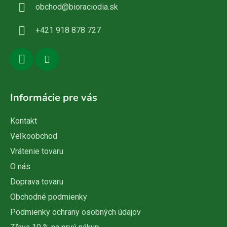
obchod
@
bioraciodia.sk
t
i
+421 918 878 727
e
Informácie pre vás
Kontakt
Veľkoobchod
Vrátenie tovaru
O nás
Doprava tovaru
Obchodné podmienky
Podmienky ochrany osobných údajov