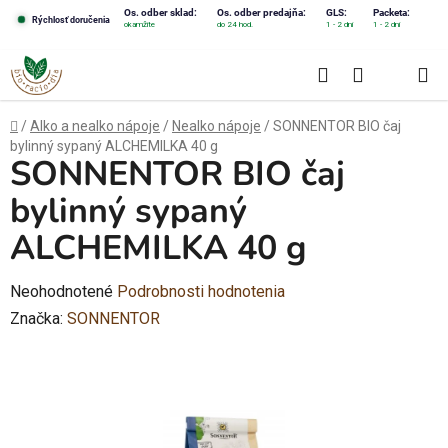
Prejsť
Os. odber sklad:
Os. odber predajňa:
GLS:
Packeta:
Rýchlosť doručenia
okamžite
do 24 hod.
1 - 2 dni
1 - 2 dni
na
obsah
Hľadať
NÁKUPN
KOŠÍK
Domov
/
Alko a nealko nápoje
/
Nealko nápoje
/
SONNENTOR BIO čaj
bylinný sypaný ALCHEMILKA 40 g
SONNENTOR BIO čaj
bylinný sypaný
ALCHEMILKA 40 g
Priemerné
Neohodnotené
Podrobnosti hodnotenia
hodnotenie
Značka:
SONNENTOR
produktu
je
0,0
z