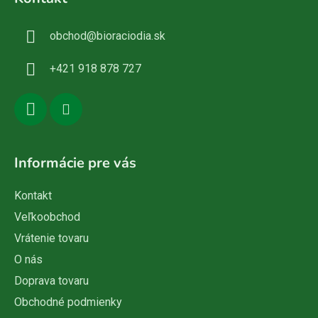
p
ä
obchod
@
bioraciodia.sk
t
i
+421 918 878 727
e
Informácie pre vás
Kontakt
Veľkoobchod
Vrátenie tovaru
O nás
Doprava tovaru
Obchodné podmienky