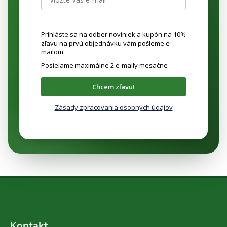
Prihláste sa na odber noviniek a kupón na 10%
zľavu na prvú objednávku vám pošleme e-
mailom.
Posielame maximálne 2 e-maily mesačne
Chcem zľavu!
Zásady zpracovania osobných údajov
Z
á
Kontakt