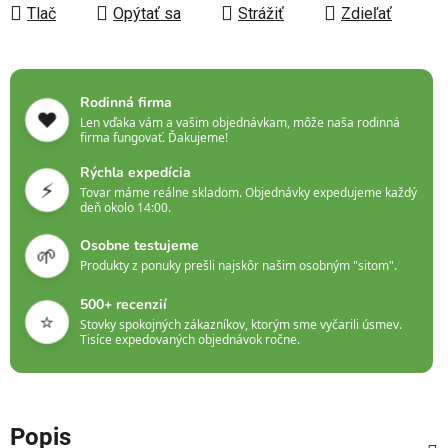
Tlač
Opýtať sa
Strážiť
Zdieľať
Rodinná firma
❤️
Len vďaka vám a vašim objednávkam, môže naša rodinná
firma fungovať. Ďakujeme!
Rýchla expedícia
⚡
Tovar máme reálne skladom. Objednávky expedujeme každý
deň okolo 14:00.
Osobne testujeme
🌱
Produkty z ponuky prešli najskôr našim osobným "sitom".
500+ recenzií
⭐
Stovky spokojných zákazníkov, ktorým sme vyčarili úsmev.
Tisíce expedovaných objednávok ročne.
Popis