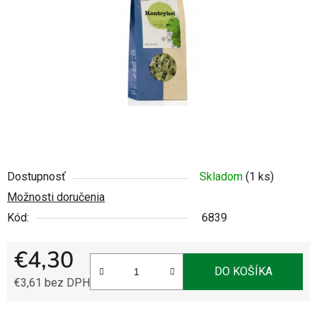
5
hviezdičiek.
Dostupnosť
Skladom
(1 ks)
Možnosti doručenia
Kód:
6839
€4,30
DO KOŠÍKA
€3,61 bez DPH
Jednotková cena: