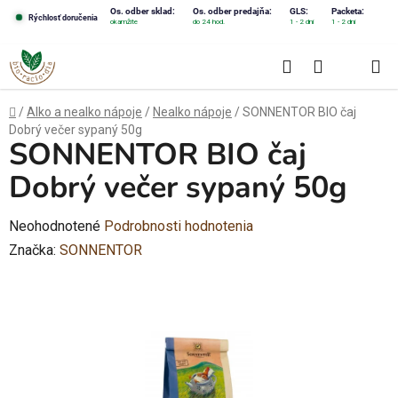
Prejsť
Os. odber sklad:
Os. odber predajňa:
GLS:
Packeta:
Rýchlosť doručenia
okamžite
do 24 hod.
1 - 2 dni
1 - 2 dni
na
obsah
Hľadať
NÁKUPN
KOŠÍK
Domov
/
Alko a nealko nápoje
/
Nealko nápoje
/
SONNENTOR BIO čaj
Dobrý večer sypaný 50g
SONNENTOR BIO čaj
Dobrý večer sypaný 50g
Priemerné
Neohodnotené
Podrobnosti hodnotenia
hodnotenie
Značka:
SONNENTOR
produktu
je
0,0
z
5
hviezdičiek.