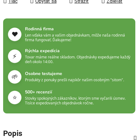
Tlač
Opýtať sa
Strážiť
Zdieľať
Rodinná firma
❤️
Len vďaka vám a vašim objednávkam, môže naša rodinná
firma fungovať. Ďakujeme!
Rýchla expedícia
⚡
Tovar máme reálne skladom. Objednávky expedujeme každý
deň okolo 14:00.
Osobne testujeme
🌱
Produkty z ponuky prešli najskôr našim osobným "sitom".
500+ recenzií
⭐
Stovky spokojných zákazníkov, ktorým sme vyčarili úsmev.
Tisíce expedovaných objednávok ročne.
Popis