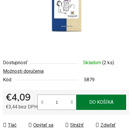
Dostupnosť
Skladom
(2 ks)
Možnosti doručenia
Kód:
5879
€4,09
DO KOŠÍKA
€3,44 bez DPH
Jednotková cena:
Tlač
Opýtať sa
Strážiť
Zdieľať