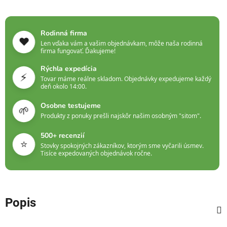
Rodinná firma
❤️
Len vďaka vám a vašim objednávkam, môže naša rodinná
firma fungovať. Ďakujeme!
Rýchla expedícia
⚡
Tovar máme reálne skladom. Objednávky expedujeme každý
deň okolo 14:00.
Osobne testujeme
🌱
Produkty z ponuky prešli najskôr našim osobným "sitom".
500+ recenzií
⭐
Stovky spokojných zákazníkov, ktorým sme vyčarili úsmev.
Tisíce expedovaných objednávok ročne.
Popis