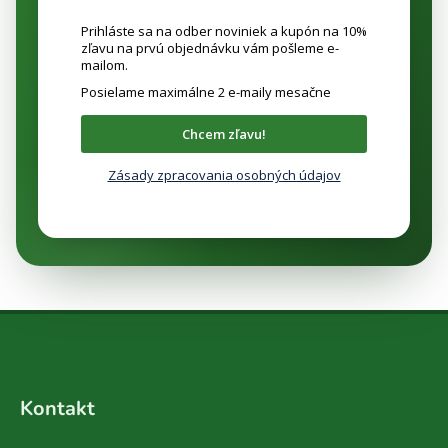
Prihláste sa na odber noviniek a kupón na 10%
zľavu na prvú objednávku vám pošleme e-
mailom.
Posielame maximálne 2 e-maily mesačne
Chcem zľavu!
Zásady zpracovania osobných údajov
Z
á
Kontakt
p
ä