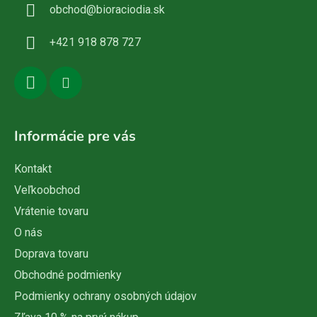
obchod
@
bioraciodia.sk
t
i
+421 918 878 727
e
Informácie pre vás
Kontakt
Veľkoobchod
Vrátenie tovaru
O nás
Doprava tovaru
Obchodné podmienky
Podmienky ochrany osobných údajov