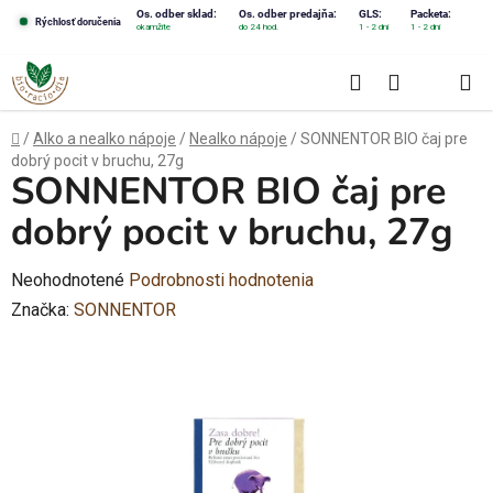
Prejsť
Os. odber sklad:
Os. odber predajňa:
GLS:
Packeta:
Rýchlosť doručenia
okamžite
do 24 hod.
1 - 2 dni
1 - 2 dni
na
obsah
Hľadať
NÁKUPN
KOŠÍK
Domov
/
Alko a nealko nápoje
/
Nealko nápoje
/
SONNENTOR BIO čaj pre
dobrý pocit v bruchu, 27g
SONNENTOR BIO čaj pre
dobrý pocit v bruchu, 27g
Priemerné
Neohodnotené
Podrobnosti hodnotenia
hodnotenie
Značka:
SONNENTOR
produktu
je
0,0
z
5
hviezdičiek.