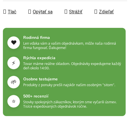
Jednotková cena:
Tlač
Opýtať sa
Strážiť
Zdieľať
Rodinná firma
❤️
Len vďaka vám a vašim objednávkam, môže naša rodinná
firma fungovať. Ďakujeme!
Rýchla expedícia
⚡
Tovar máme reálne skladom. Objednávky expedujeme každý
deň okolo 14:00.
Osobne testujeme
🌱
Produkty z ponuky prešli najskôr našim osobným "sitom".
500+ recenzií
⭐
Stovky spokojných zákazníkov, ktorým sme vyčarili úsmev.
Tisíce expedovaných objednávok ročne.