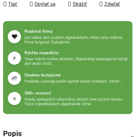
Tlač
Opýtať sa
Strážiť
Zdieľať
Rodinná firma
❤️
Len vďaka vám a vašim objednávkam, môže naša rodinná
firma fungovať. Ďakujeme!
Rýchla expedícia
⚡
Tovar máme reálne skladom. Objednávky expedujeme každý
deň okolo 14:00.
Osobne testujeme
🌱
Produkty z ponuky prešli najskôr našim osobným "sitom".
500+ recenzií
⭐
Stovky spokojných zákazníkov, ktorým sme vyčarili úsmev.
Tisíce expedovaných objednávok ročne.
Popis