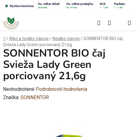
Prejsť
Os. odber sklad:
Os. odber predajňa:
GLS:
Packeta:
Rýchlosť doručenia
okamžite
do 24 hod.
1 - 2 dni
1 - 2 dni
na
obsah
Hľadať
NÁKUPN
KOŠÍK
Domov
/
Alko a nealko nápoje
/
Nealko nápoje
/
SONNENTOR BIO čaj
Svieža Lady Green porciovaný 21,6g
SONNENTOR BIO čaj
Svieža Lady Green
porciovaný 21,6g
Priemerné
Neohodnotené
Podrobnosti hodnotenia
hodnotenie
Značka:
SONNENTOR
produktu
je
0,0
z