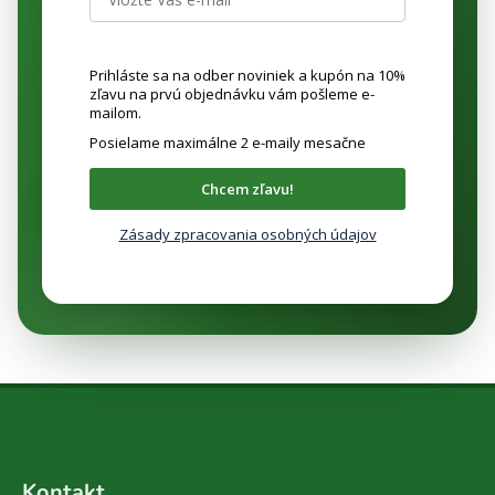
Prihláste sa na odber noviniek a kupón na 10%
zľavu na prvú objednávku vám pošleme e-
mailom.
Posielame maximálne 2 e-maily mesačne
Chcem zľavu!
Zásady zpracovania osobných údajov
Z
á
Kontakt