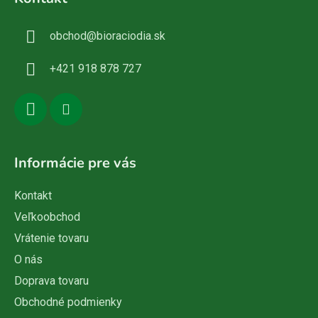
p
ä
obchod
@
bioraciodia.sk
t
i
+421 918 878 727
e
Informácie pre vás
Kontakt
Veľkoobchod
Vrátenie tovaru
O nás
Doprava tovaru
Obchodné podmienky