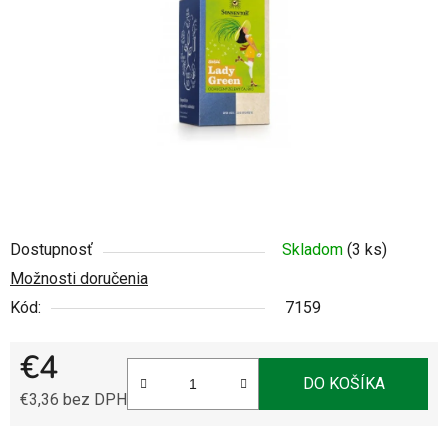
5
hviezdičiek.
Dostupnosť
Skladom
(3 ks)
Možnosti doručenia
Kód:
7159
€4
DO KOŠÍKA
€3,36 bez DPH
Jednotková cena: