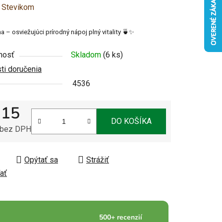
enie
:
Stevikom
u
– osviežujúci prírodný nápoj plný vitality 🍵✨
nosť
Skladom
(6 ks)
i doručenia
4536
čiek.
,15
DO KOŠÍKA
 bez DPH
tková cena:
Opýtať sa
Strážiť
ať
500+ recenzií