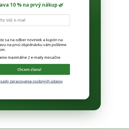
ľava 10 % na prvý nákup 🌿
ste sa na odber noviniek a kupón na
ľavu na prvú objednávku vám pošleme
om.
lame maximálne 2 e-maily mesačne
Chcem zľavu!
sady zpracovania osobných údajov