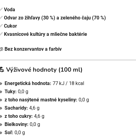
✅
Voda
✅
Odvar zo žihľavy (30 %) a zeleného čaju (70 %)
✅
Cukor
✅
Kvasnicové kultúry a mliečne baktérie
🧊
Bez konzervantov a farbív
💪 Výživové hodnoty (100 ml)
🔹
Energetická hodnota:
77 kJ / 18 kcal
🔹
Tuky:
0,0 g
🔹
z toho nasýtené mastné kyseliny:
0,0 g
🔹
Sacharidy:
4,6 g
🔹
z toho cukry:
4,6 g
🔹
Bielkoviny:
0,0 g
🔹
Soľ:
0,0 g