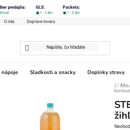
dber predajňa:
GLS:
Packeta:
4 hod.
1 - 2 dni
1 - 2 dni
O nás
Doprava tovaru
Obchodné podmienky
Podm
 nápoje
Sladkosti a snacky
Doplnky stravy
Domov
/
Alko 
Kombucha
ST
žih
Prieme
Neohod