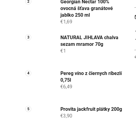
Georgian Nectar 100%
ovocná šťava granátové
jablko 250 ml
€1,69
NATURAL JIHLAVA chalva
sezam mramor 70g
€1
Pereg víno z čiernych ríbezlí
0,75l
€6,49
Provita jackfruit plátky 200g
€3,90