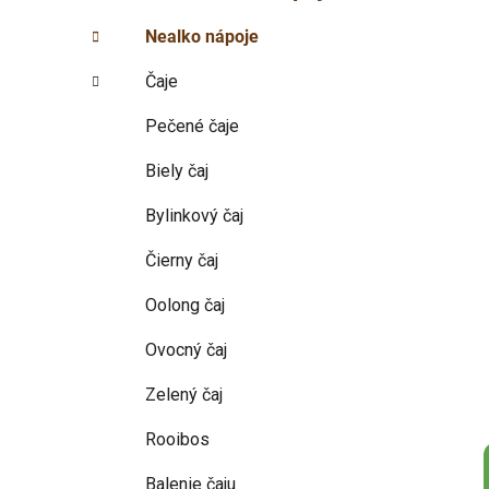
p
r
Nealko nápoje
i
a
e
n
Čaje
e
l
Pečené čaje
Biely čaj
Bylinkový čaj
Čierny čaj
Oolong čaj
Ovocný čaj
Zelený čaj
Rooibos
Balenie čaju