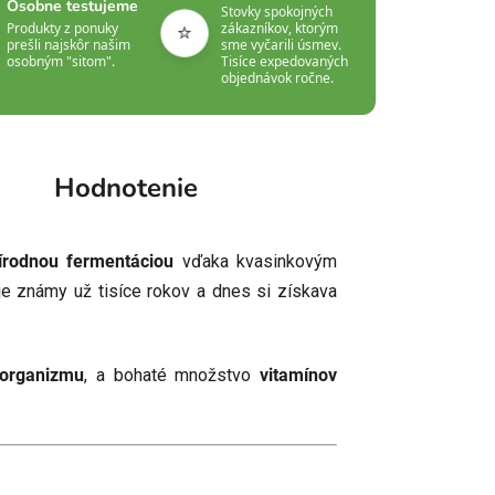
Osobne testujeme
Stovky spokojných
⭐
Produkty z ponuky
zákazníkov, ktorým
prešli najskôr našim
sme vyčarili úsmev.
osobným "sitom".
Tisíce expedovaných
objednávok ročne.
Hodnotenie
írodnou fermentáciou
vďaka kvasinkovým
e známy už tisíce rokov a dnes si získava
 organizmu
, a bohaté množstvo
vitamínov