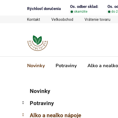
Prejsť
Os. odber sklad:
Os. o
na
Rýchlosť doručenia
okamžite
do 2
obsah
Kontakt
Veľkoobchod
Vrátenie tovaru
Novinky
Potraviny
Alko a nealko
B
K
Preskočiť
Novinky
a
o
kategórie
t
č
Potraviny
e
n
g
ý
Alko a nealko nápoje
ó