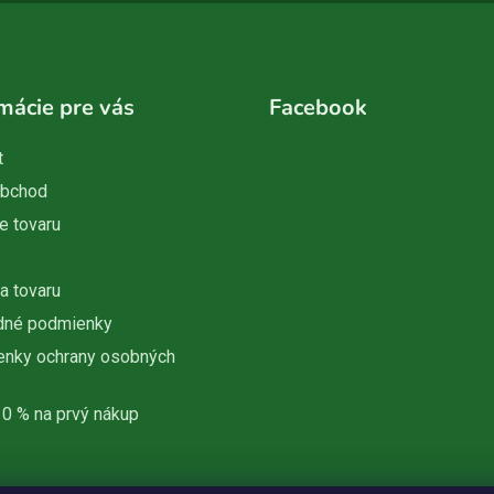
mácie pre vás
Facebook
t
obchod
e tovaru
a tovaru
dné podmienky
nky ochrany osobných
10 % na prvý nákup