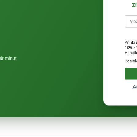
Z
Prihlá
10% z
e-mail
ár minút.
Posie
Zá