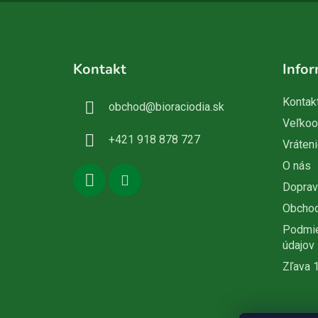
Z
á
Kontakt
Infor
p
ä
Kontak
obchod
@
bioraciodia.sk
t
Veľko
i
+421 918 878 727
Vráteni
e
O nás
Doprav
Obcho
Podmie
údajov
Zľava 