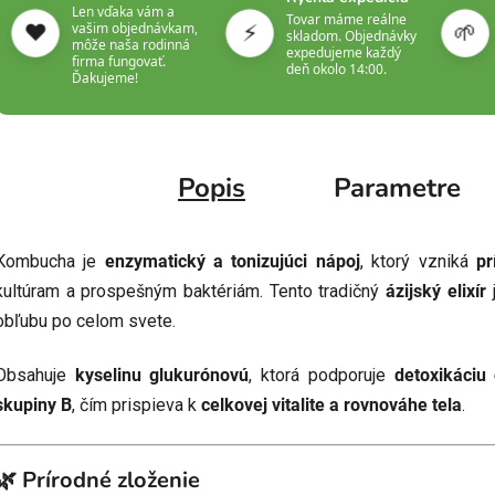
Len vďaka vám a
Tovar máme reálne
❤️
⚡
🌱
vašim objednávkam,
skladom. Objednávky
môže naša rodinná
expedujeme každý
firma fungovať.
deň okolo 14:00.
Ďakujeme!
Popis
Parametre
Kombucha je
enzymatický a tonizujúci nápoj
, ktorý vzniká
pr
kultúram a prospešným baktériám. Tento tradičný
ázijský elixír
j
obľubu po celom svete.
Obsahuje
kyselinu glukurónovú
, ktorá podporuje
detoxikáciu
skupiny B
, čím prispieva k
celkovej vitalite a rovnováhe tela
.
🌿 Prírodné zloženie