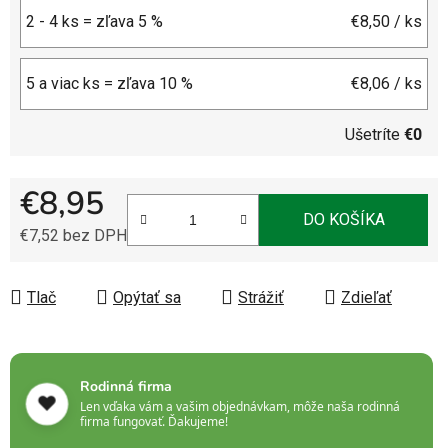
2 - 4 ks = zľava 5 %
€8,50
/ ks
5 a viac ks = zľava 10 %
€8,06
/ ks
Ušetríte
€0
€8,95
DO KOŠÍKA
€7,52 bez DPH
Jednotková cena:
Tlač
Opýtať sa
Strážiť
Zdieľať
Rodinná firma
❤️
Len vďaka vám a vašim objednávkam, môže naša rodinná
firma fungovať. Ďakujeme!