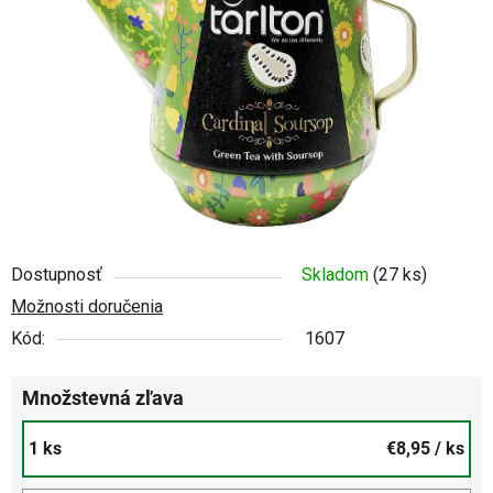
5
hviezdičiek.
Dostupnosť
Skladom
(27 ks)
Možnosti doručenia
Kód:
1607
Množstevná zľava
1 ks
€8,95
/ ks