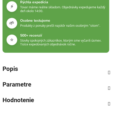
Rýchla expedícia
⚡
Tovar máme reálne skladom. Objednávky expedujeme každý
deň okolo 14:00.
Osobne testujeme
🌱
Produkty z ponuky prešli najskôr našim osobným "sitom".
500+ recenzií
⭐
Stovky spokojných zákazníkov, ktorým sme vyčarili úsmev.
Tisíce expedovaných objednávok ročne.
Popis
Parametre
Hodnotenie