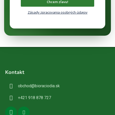
Chcem zľavu!
Zásady zpracovania osobných údajov
Z
á
Kontakt
p
ä
obchod
@
bioraciodia.sk
t
i
+421 918 878 727
e