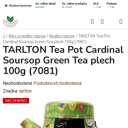
Prejsť
Os. odber sklad:
Os. odber predajňa:
GLS:
Packeta:
Rýchlosť doručenia
okamžite
do 24 hod.
1 - 2 dni
1 - 2 dni
na
obsah
Hľadať
NÁKUPN
KOŠÍK
Domov
/
Alko a nealko nápoje
/
Nealko nápoje
/
TARLTON Tea Pot
Cardinal Soursop Green Tea plech 100g (7081)
TARLTON Tea Pot Cardinal
Soursop Green Tea plech
100g (7081)
Priemerné
Neohodnotené
Podrobnosti hodnotenia
hodnotenie
Značka:
tarlton
produktu
VIAC ZA MENEJ
je
0,0
z