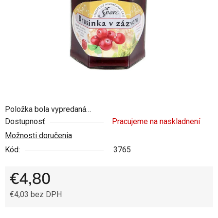
5
hviezdičiek.
Položka bola vypredaná…
Dostupnosť
Pracujeme na naskladnení
Možnosti doručenia
Kód:
3765
€4,80
€4,03 bez DPH
Jednotková cena: