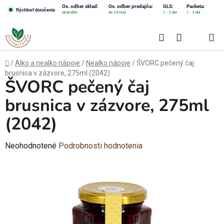
Prejsť
Os. odber sklad:
Os. odber predajňa:
GLS:
Packeta:
Rýchlosť doručenia
okamžite
do 24 hod.
1 - 2 dni
1 - 2 dni
na
obsah
Hľadať
NÁKUPN
KOŠÍK
Domov
/
Alko a nealko nápoje
/
Nealko nápoje
/
ŠVORC pečený čaj
brusnica v zázvore, 275ml (2042)
ŠVORC pečený čaj
brusnica v zázvore, 275ml
(2042)
Priemerné
Neohodnotené
Podrobnosti hodnotenia
hodnotenie
produktu
je
0,0
z