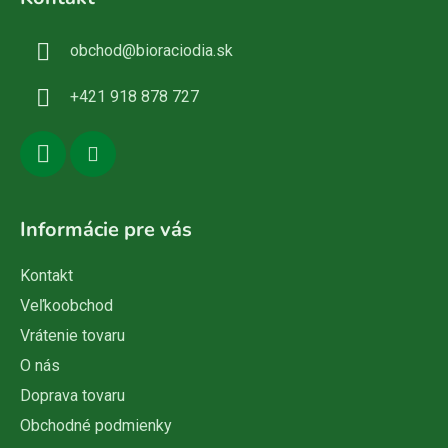
p
ä
obchod
@
bioraciodia.sk
t
i
+421 918 878 727
e
Informácie pre vás
Kontakt
Veľkoobchod
Vrátenie tovaru
O nás
Doprava tovaru
Obchodné podmienky