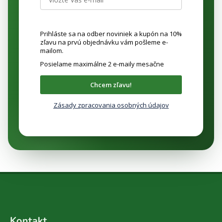
Prihláste sa na odber noviniek a kupón na 10%
zľavu na prvú objednávku vám pošleme e-
mailom.
Posielame maximálne 2 e-maily mesačne
Chcem zľavu!
Zásady zpracovania osobných údajov
Z
á
Kontakt