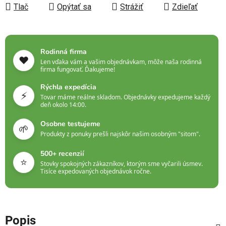
Tlač
Opýtať sa
Strážiť
Zdieľať
Rodinná firma
❤️
Len vďaka vám a vašim objednávkam, môže naša rodinná
firma fungovať. Ďakujeme!
Rýchla expedícia
⚡
Tovar máme reálne skladom. Objednávky expedujeme každý
deň okolo 14:00.
Osobne testujeme
🌱
Produkty z ponuky prešli najskôr našim osobným "sitom".
500+ recenzií
⭐
Stovky spokojných zákazníkov, ktorým sme vyčarili úsmev.
Tisíce expedovaných objednávok ročne.
Popis