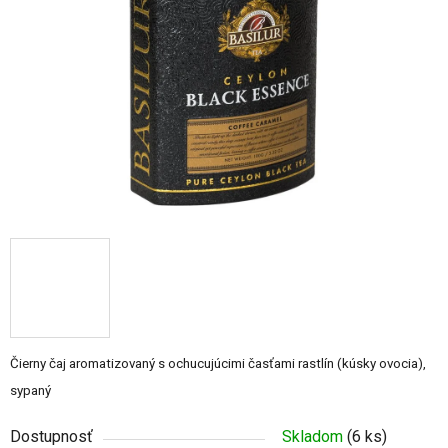
5
hviezdičiek.
Čierny čaj aromatizovaný s ochucujúcimi časťami rastlín (kúsky ovocia),
sypaný
Dostupnosť
Skladom
(6 ks)