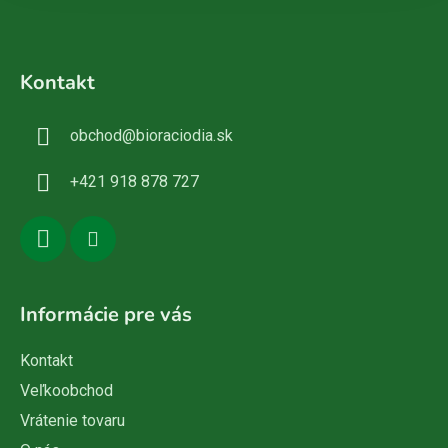
Z
á
Kontakt
p
ä
obchod
@
bioraciodia.sk
t
i
+421 918 878 727
e
Informácie pre vás
Kontakt
Veľkoobchod
Vrátenie tovaru