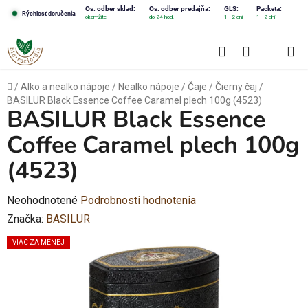
Prejsť
Os. odber sklad:
Os. odber predajňa:
GLS:
Packeta:
Rýchlosť doručenia
okamžite
do 24 hod.
1 - 2 dni
1 - 2 dni
na
obsah
Hľadať
NÁKUPN
KOŠÍK
Domov
/
Alko a nealko nápoje
/
Nealko nápoje
/
Čaje
/
Čierny čaj
/
BASILUR Black Essence Coffee Caramel plech 100g (4523)
BASILUR Black Essence
Coffee Caramel plech 100g
(4523)
Priemerné
Neohodnotené
Podrobnosti hodnotenia
hodnotenie
Značka:
BASILUR
produktu
VIAC ZA MENEJ
je
0,0
z