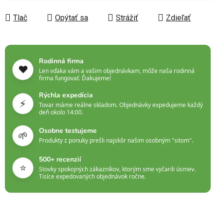
Jednotková cena:
Tlač
Opýtať sa
Strážiť
Zdieľať
Rodinná firma
❤️
Len vďaka vám a vašim objednávkam, môže naša rodinná
firma fungovať. Ďakujeme!
Rýchla expedícia
⚡
Tovar máme reálne skladom. Objednávky expedujeme každý
deň okolo 14:00.
Osobne testujeme
🌱
Produkty z ponuky prešli najskôr našim osobným "sitom".
500+ recenzií
⭐
Stovky spokojných zákazníkov, ktorým sme vyčarili úsmev.
Tisíce expedovaných objednávok ročne.