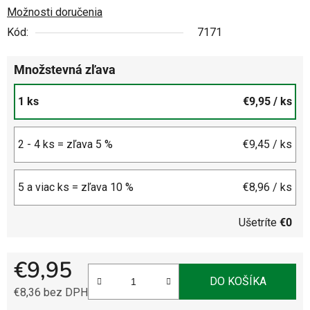
Možnosti doručenia
Kód:
7171
Množstevná zľava
1 ks
€9,95
/ ks
2 - 4 ks = zľava 5 %
€9,45
/ ks
5 a viac ks = zľava 10 %
€8,96
/ ks
Ušetríte
€0
€9,95
DO KOŠÍKA
€8,36 bez DPH