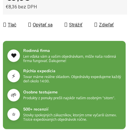
€8,36 bez DPH
Jednotková cena:
Tlač
Opýtať sa
Strážiť
Zdieľať
Rodinná firma
❤️
Len vďaka vám a vašim objednávkam, môže naša rodinná
firma fungovať. Ďakujeme!
Rýchla expedícia
⚡
Tovar máme reálne skladom. Objednávky expedujeme každý
deň okolo 14:00.
Osobne testujeme
🌱
Produkty z ponuky prešli najskôr našim osobným "sitom".
500+ recenzií
⭐
Stovky spokojných zákazníkov, ktorým sme vyčarili úsmev.
Tisíce expedovaných objednávok ročne.