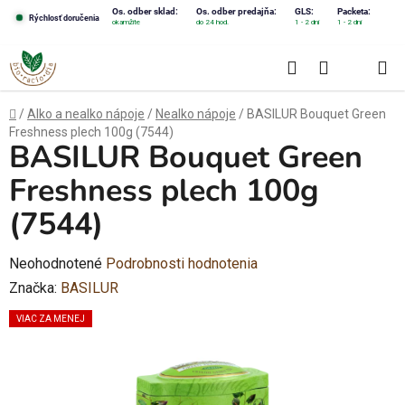
Prejsť
Os. odber sklad:
Os. odber predajňa:
GLS:
Packeta:
Rýchlosť doručenia
okamžite
do 24 hod.
1 - 2 dni
1 - 2 dni
na
obsah
Hľadať
NÁKUPN
KOŠÍK
Domov
/
Alko a nealko nápoje
/
Nealko nápoje
/
BASILUR Bouquet Green
Freshness plech 100g (7544)
BASILUR Bouquet Green
Freshness plech 100g
(7544)
Priemerné
Neohodnotené
Podrobnosti hodnotenia
hodnotenie
Značka:
BASILUR
produktu
VIAC ZA MENEJ
je
0,0
z