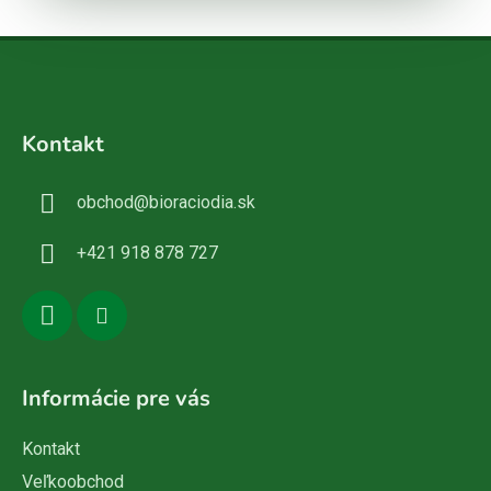
Z
á
Kontakt
p
ä
obchod
@
bioraciodia.sk
t
i
+421 918 878 727
e
Informácie pre vás
Kontakt
Veľkoobchod