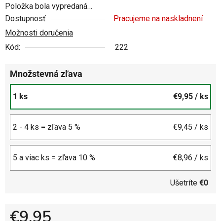
Položka bola vypredaná…
Dostupnosť
Pracujeme na naskladnení
Možnosti doručenia
Kód:
222
Množstevná zľava
1 ks
€9,95
/ ks
2 - 4 ks = zľava 5 %
€9,45
/ ks
5 a viac ks = zľava 10 %
€8,96
/ ks
Ušetríte
€0
€9,95