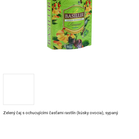
5
hviezdičiek.
Zelený čaj s ochucujícími časťami rastlín (kúsky ovocia), sypaný.