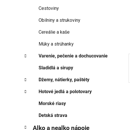
p
r
Cestoviny
i
a
e
n
Obilniny a strukoviny
e
Cereálie a kaše
l
Múky a strúhanky
Varenie, pečenie a dochucovanie
Sladidlá a sirupy
Džemy, nátierky, paštéty
Hotové jedlá a polotovary
Morské riasy
Detská strava
Alko a nealko nápoje