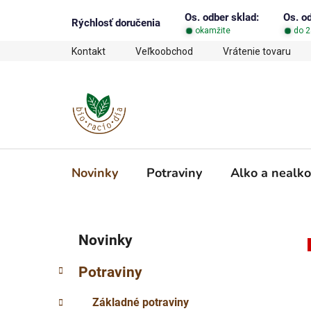
Prejsť
Os. odber sklad:
Os. o
na
Rýchlosť doručenia
okamžite
do 2
obsah
Kontakt
Veľkoobchod
Vrátenie tovaru
Novinky
Potraviny
Alko a nealko
B
K
Preskočiť
Novinky
a
o
kategórie
t
č
Potraviny
e
n
g
ý
Základné potraviny
ó