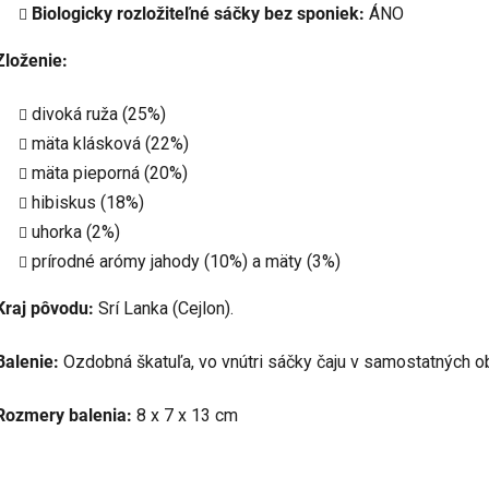
Biologicky rozložiteľné sáčky bez sponiek:
ÁNO
Zloženie:
divoká ruža (25%)
mäta klásková (22%)
mäta pieporná (20%)
hibiskus (18%)
uhorka (2%)
prírodné arómy jahody (10%) a mäty (3%)
Kraj pôvodu:
Srí Lanka (Cejlon).
Balenie:
Ozdobná škatuľa, vo vnútri sáčky čaju v samostatných o
Rozmery balenia:
8 x 7 x 13 cm