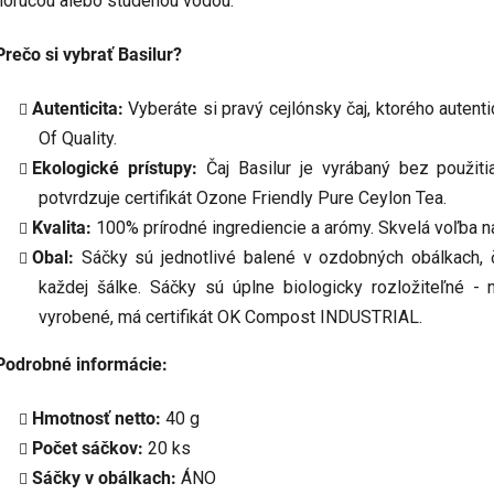
horúcou alebo studenou vodou.
Prečo si vybrať Basilur?
Autenticita:
Vyberáte si pravý cejlónsky čaj, ktorého autenti
Of Quality.
Ekologické prístupy:
Čaj Basilur je vyrábaný bez použiti
potvrdzuje certifikát Ozone Friendly Pure Ceylon Tea.
Kvalita:
100% prírodné ingrediencie a arómy. Skvelá voľba n
Obal:
Sáčky sú jednotlivé balené v ozdobných obálkach, 
každej šálke. Sáčky sú úplne biologicky rozložiteľné -
vyrobené, má certifikát OK Compost INDUSTRIAL.
Podrobné informácie:
Hmotnosť netto:
40 g
Počet sáčkov:
20 ks
Sáčky v obálkach:
ÁNO