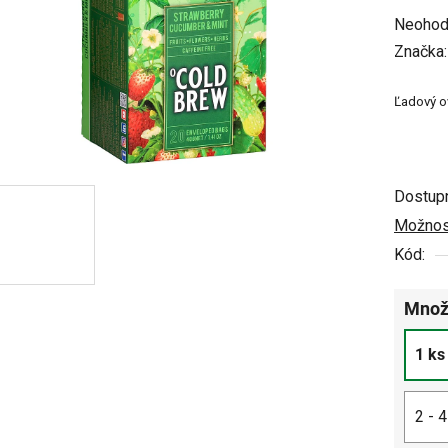
Prieme
Neohod
hodnot
Značka
produkt
Ľadový o
je
0,0
z
5
Dostup
hviezdi
Možnost
Kód:
Množ
1 ks
2 - 