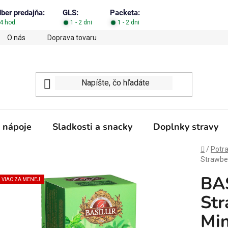
dber predajňa:
GLS:
Packeta:
4 hod.
1 - 2 dni
1 - 2 dni
O nás
Doprava tovaru
Obchodné podmienky
Podm
 nápoje
Sladkosti a snacky
Doplnky stravy
Domov
/
Potra
Strawbe
BA
VIAC ZA MENEJ
St
Min