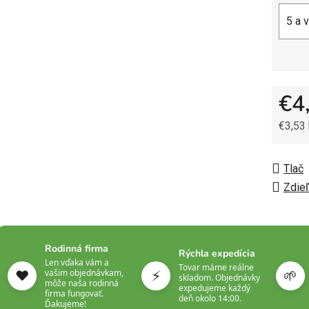
5 a 
€4
€3,53
Jedno
Tlač
Zdieľ
Rodinná firma
Rýchla expedícia
Len vďaka vám a
Tovar máme reálne
❤️
⚡
🌱
vašim objednávkam,
skladom. Objednávky
môže naša rodinná
expedujeme každý
firma fungovať.
deň okolo 14:00.
Ďakujeme!