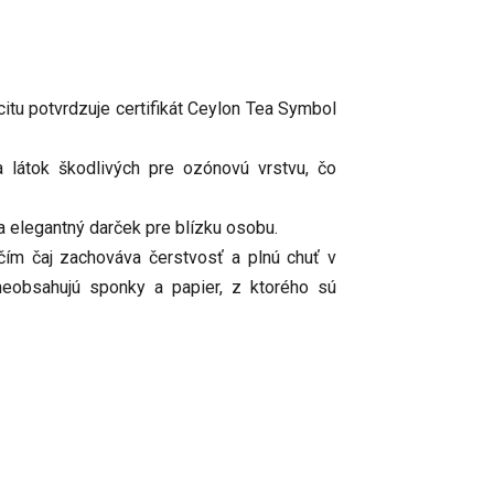
citu potvrdzuje certifikát Ceylon Tea Symbol
a látok škodlivých pre ozónovú vrstvu, čo
a elegantný darček pre blízku osobu.
čím čaj zachováva čerstvosť a plnú chuť v
 neobsahujú sponky a papier, z ktorého sú