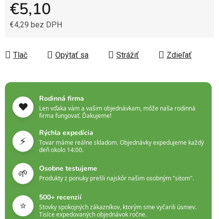
€5,10
€4,29 bez DPH
Jednotková cena:
Tlač
Opýtať sa
Strážiť
Zdieľať
Rodinná firma
❤️
Len vďaka vám a vašim objednávkam, môže naša rodinná
firma fungovať. Ďakujeme!
Rýchla expedícia
⚡
Tovar máme reálne skladom. Objednávky expedujeme každý
deň okolo 14:00.
Osobne testujeme
🌱
Produkty z ponuky prešli najskôr našim osobným "sitom".
500+ recenzií
⭐
Stovky spokojných zákazníkov, ktorým sme vyčarili úsmev.
Tisíce expedovaných objednávok ročne.