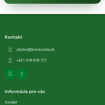
Z
á
Kontakt
p
ä
obchod
@
bioraciodia.sk
t
i
+421 918 878 727
e
Informácie pre vás
Kontakt