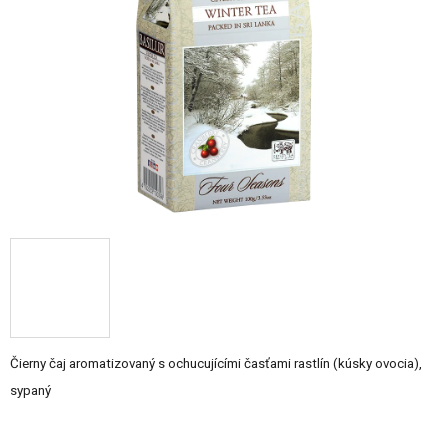
5
hviezdičiek.
Čierny čaj aromatizovaný s ochucujícími časťami rastlín (kúsky ovocia),
sypaný