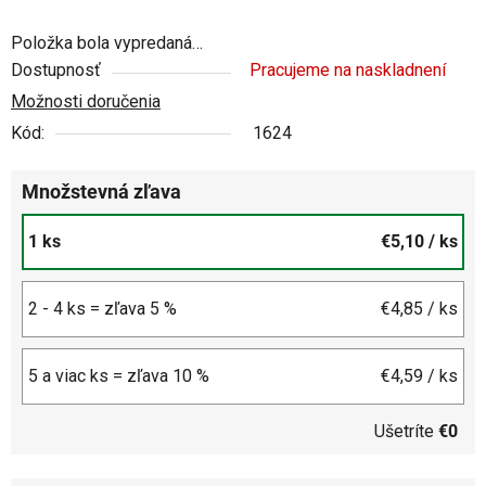
Položka bola vypredaná…
Dostupnosť
Pracujeme na naskladnení
Možnosti doručenia
Kód:
1624
Množstevná zľava
1 ks
€5,10
/ ks
2 - 4 ks = zľava 5 %
€4,85
/ ks
5 a viac ks = zľava 10 %
€4,59
/ ks
Ušetríte
€0