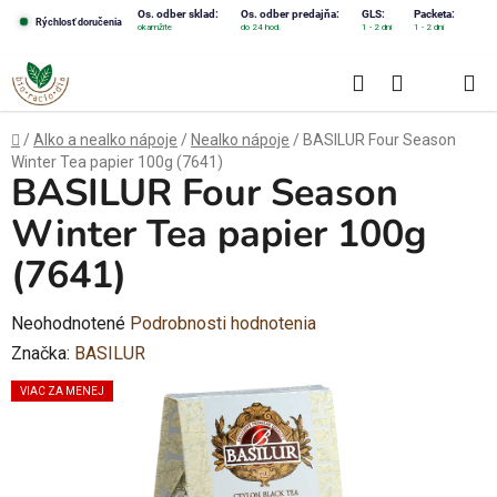
Prejsť
Os. odber sklad:
Os. odber predajňa:
GLS:
Packeta:
Rýchlosť doručenia
okamžite
do 24 hod.
1 - 2 dni
1 - 2 dni
na
obsah
Hľadať
NÁKUPN
KOŠÍK
Domov
/
Alko a nealko nápoje
/
Nealko nápoje
/
BASILUR Four Season
Winter Tea papier 100g (7641)
BASILUR Four Season
Winter Tea papier 100g
(7641)
Priemerné
Neohodnotené
Podrobnosti hodnotenia
hodnotenie
Značka:
BASILUR
produktu
VIAC ZA MENEJ
je
0,0
z