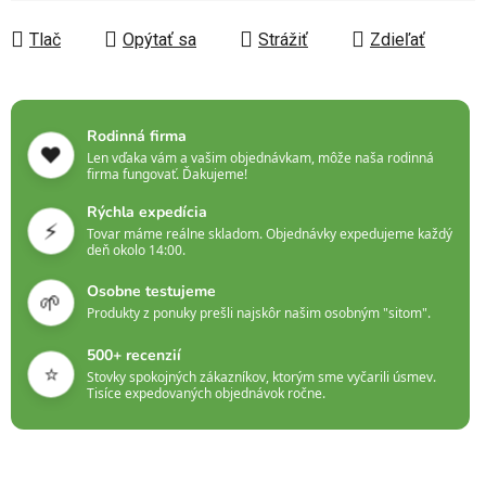
Jednotková cena:
Tlač
Opýtať sa
Strážiť
Zdieľať
Rodinná firma
❤️
Len vďaka vám a vašim objednávkam, môže naša rodinná
firma fungovať. Ďakujeme!
Rýchla expedícia
⚡
Tovar máme reálne skladom. Objednávky expedujeme každý
deň okolo 14:00.
Osobne testujeme
🌱
Produkty z ponuky prešli najskôr našim osobným "sitom".
500+ recenzií
⭐
Stovky spokojných zákazníkov, ktorým sme vyčarili úsmev.
Tisíce expedovaných objednávok ročne.