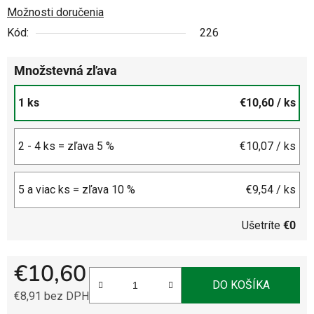
Možnosti doručenia
Kód:
226
Množstevná zľava
1 ks
€10,60
/ ks
2 - 4 ks = zľava 5 %
€10,07
/ ks
5 a viac ks = zľava 10 %
€9,54
/ ks
Ušetríte
€0
€10,60
DO KOŠÍKA
€8,91 bez DPH