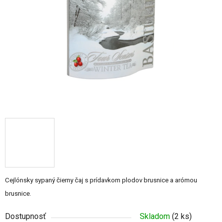
5
hviezdičiek.
Cejlónsky sypaný čierny čaj s prídavkom plodov brusnice a arómou
brusnice.
Dostupnosť
Skladom
(2 ks)