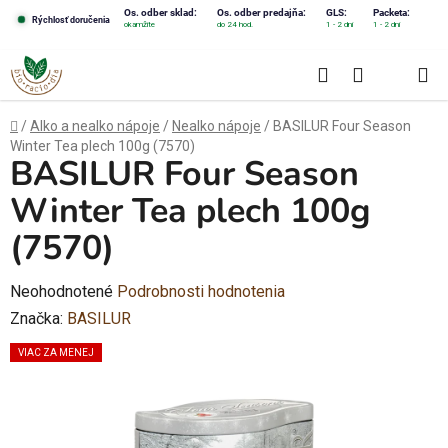
Prejsť
Os. odber sklad:
Os. odber predajňa:
GLS:
Packeta:
Rýchlosť doručenia
okamžite
do 24 hod.
1 - 2 dni
1 - 2 dni
na
obsah
Hľadať
NÁKUPN
KOŠÍK
Domov
/
Alko a nealko nápoje
/
Nealko nápoje
/
BASILUR Four Season
Winter Tea plech 100g (7570)
BASILUR Four Season
Winter Tea plech 100g
(7570)
Priemerné
Neohodnotené
Podrobnosti hodnotenia
hodnotenie
Značka:
BASILUR
produktu
VIAC ZA MENEJ
je
0,0
z