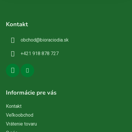
Z
á
Kontakt
p
ä
obchod
@
bioraciodia.sk
t
i
+421 918 878 727
e
Informácie pre vás
Kontakt
Veľkoobchod
Vrátenie tovaru