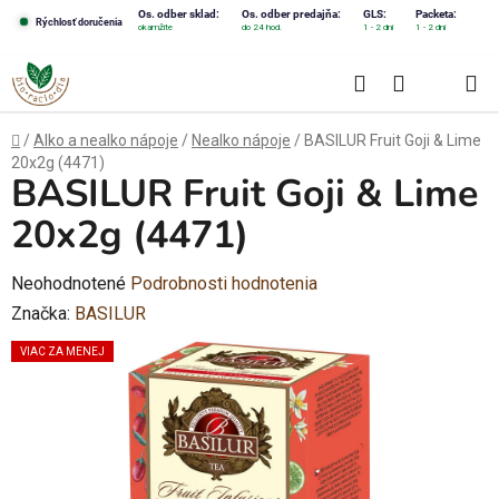
Prejsť
Os. odber sklad:
Os. odber predajňa:
GLS:
Packeta:
Rýchlosť doručenia
okamžite
do 24 hod.
1 - 2 dni
1 - 2 dni
na
obsah
Hľadať
NÁKUPN
KOŠÍK
Domov
/
Alko a nealko nápoje
/
Nealko nápoje
/
BASILUR Fruit Goji & Lime
20x2g (4471)
BASILUR Fruit Goji & Lime
20x2g (4471)
Priemerné
Neohodnotené
Podrobnosti hodnotenia
hodnotenie
Značka:
BASILUR
produktu
VIAC ZA MENEJ
je
0,0
z
5
hviezdičiek.