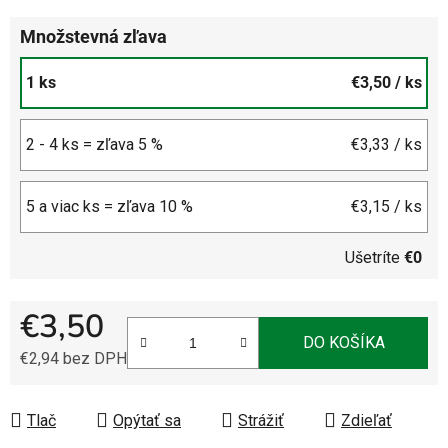
Množstevná zľava
1 ks
€3,50
/ ks
2 - 4 ks = zľava 5 %
€3,33
/ ks
5 a viac ks = zľava 10 %
€3,15
/ ks
Ušetríte
€0
€3,50
DO KOŠÍKA
€2,94 bez DPH
Jednotková cena:
Tlač
Opýtať sa
Strážiť
Zdieľať