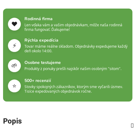
Rodinná firma
❤️
Len vďaka vám a vašim objednávkam, môže naša rodinná
firma fungovať. Ďakujeme!
Rýchla expedícia
⚡
Tovar máme reálne skladom. Objednávky expedujeme každý
deň okolo 14:00.
Osobne testujeme
🌱
Produkty z ponuky prešli najskôr našim osobným "sitom".
500+ recenzií
⭐
Stovky spokojných zákazníkov, ktorým sme vyčarili úsmev.
Tisíce expedovaných objednávok ročne.
Popis