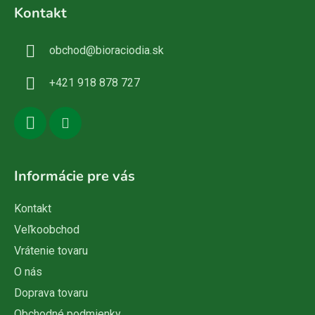
á
Kontakt
p
ä
obchod
@
bioraciodia.sk
t
i
+421 918 878 727
e
Informácie pre vás
Kontakt
Veľkoobchod
Vrátenie tovaru
O nás
Doprava tovaru
Obchodné podmienky