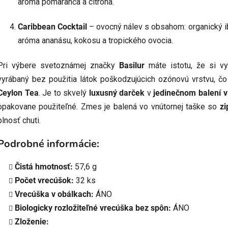
aróma pomaranča a citróna.
Caribbean Cocktail
– ovocný nálev s obsahom: organický ibi
aróma ananásu, kokosu a tropického ovocia.
Pri výbere svetoznámej značky
Basilur
máte istotu, že si vyb
vyrábaný bez použitia látok poškodzujúcich ozónovú vrstvu, č
Ceylon Tea
. Je to skvelý
luxusný darček
v
jedinečnom balení v
opakovane použiteľné. Zmes je balená vo vnútornej taške so
z
plnosť chuti.
Podrobné informácie:
Čistá hmotnosť:
57,6 g
Počet vrecúšok:
32 ks
Vrecúška v obálkach:
ÁNO
Biologicky rozložiteľné vrecúška bez spôn:
ÁNO
Zloženie: