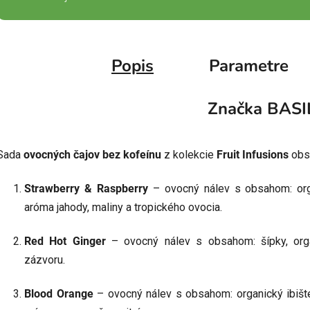
Popis
Parametre
Značka
BASI
Sada
ovocných čajov bez kofeínu
z kolekcie
Fruit Infusions
obsa
Strawberry & Raspberry
– ovocný nálev s obsahom: orga
aróma jahody, maliny a tropického ovocia.
Red Hot Ginger
– ovocný nálev s obsahom: šípky, orga
zázvoru.
Blood Orange
– ovocný nálev s obsahom: organický ibište