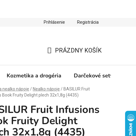
Prihlásenie
Registrácia
ienky ochrany osobných údajov
Zľava 10 % na prvý nákup
PRÁZDNY KOŠÍK
NÁKUPNÝ
KOŠÍK
Kozmetika a drogéria
Darčekové sety
Výp
a nealko nápoje
/
Nealko nápoje
/
BASILUR Fruit
s Book Fruity Delight plech 32x1,8g (4435)
ILUR Fruit Infusions
k Fruity Delight
ch 32x1,8g (4435)