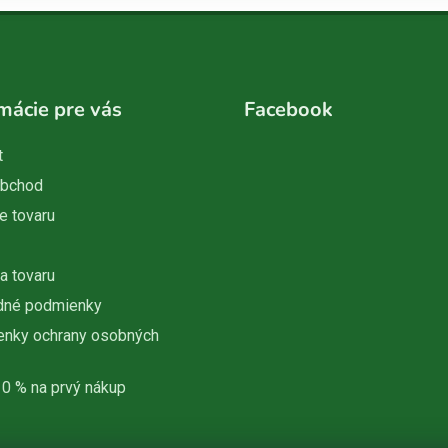
mácie pre vás
Facebook
t
obchod
e tovaru
a tovaru
dné podmienky
nky ochrany osobných
10 % na prvý nákup