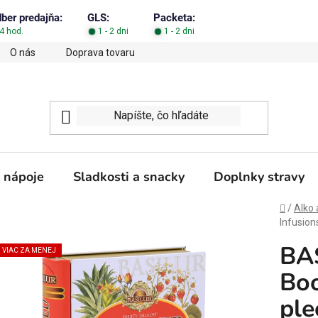
dber predajňa:
GLS:
Packeta:
4 hod.
1 - 2 dni
1 - 2 dni
O nás
Doprava tovaru
Obchodné podmienky
Podm
 nápoje
Sladkosti a snacky
Doplnky stravy
Domov
/
Alko 
Infusion
BAS
VIAC ZA MENEJ
Boo
ple