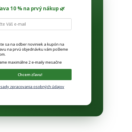
ľava 10 % na prvý nákup 🌿
ste sa na odber noviniek a kupón na
ľavu na prvú objednávku vám pošleme
om.
lame maximálne 2 e-maily mesačne
Chcem zľavu!
sady zpracovania osobných údajov