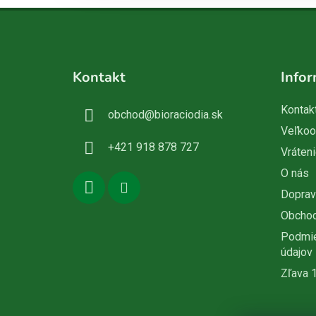
Z
á
Kontakt
Infor
p
ä
Kontak
obchod
@
bioraciodia.sk
t
Veľko
i
+421 918 878 727
Vráteni
e
O nás
Doprav
Obcho
Podmie
údajov
Zľava 