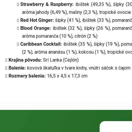
Strawberry & Raspberry:
ibištek (49,35 %), šípky (3
aróma jahody (6,49 %), maliny (2,3 %), tropické ovocie
Red Hot Ginger:
šípky (41 %), ibištek (33 %), pomaran
Blood Orange:
ibištek (32 %), šípky (26 %), pomaranč
aróma pomaranča (10 %), citrón (2 %)
Caribbean Cocktail:
ibištek (35 %), šípky (19 %), poma
(2 %), aróma ananásu (1 %), kokosu (1 %), tropické ov
Krajina pôvodu:
Srí Lanka (Cejlón)
Balenie:
kovová škatuľka v tvare knihy, vnútri sáčok s čaj
Rozmery balenia:
16,5 x 4,5 x 17,3 cm