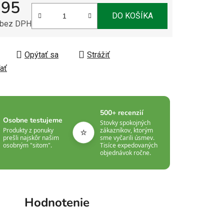
,95
DO KOŠÍKA
 bez DPH
tková cena:
Opýtať sa
Strážiť
ať
500+ recenzií
Osobne testujeme
Stovky spokojných
⭐
Produkty z ponuky
zákazníkov, ktorým
prešli najskôr našim
sme vyčarili úsmev.
osobným "sitom".
Tisíce expedovaných
objednávok ročne.
Hodnotenie