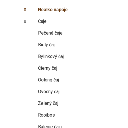
p
r
Nealko nápoje
i
a
e
n
Čaje
e
l
Pečené čaje
Biely čaj
Bylinkový čaj
Čierny čaj
Oolong čaj
Ovocný čaj
Zelený čaj
Rooibos
Balenie čaju