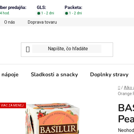
dber predajňa:
GLS:
Packeta:
4 hod.
1 - 2 dni
1 - 2 dni
O nás
Doprava tovaru
Obchodné podmienky
Podm
 nápoje
Sladkosti a snacky
Doplnky stravy
Domov
/
Alko 
Orange 
BAS
VIAC ZA MENEJ
Pea
Prieme
Neohod