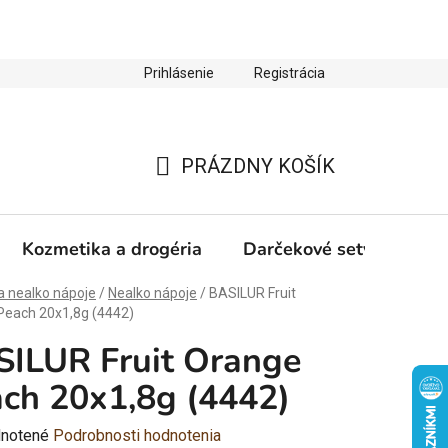
Prihlásenie
Registrácia
ienky ochrany osobných údajov
Zľava 10 % na prvý nákup
PRÁZDNY KOŠÍK
NÁKUPNÝ
KOŠÍK
Kozmetika a drogéria
Darčekové sety
Výp
a nealko nápoje
/
Nealko nápoje
/
BASILUR Fruit
Peach 20x1,8g (4442)
ILUR Fruit Orange
ch 20x1,8g (4442)
rné
notené
Podrobnosti hodnotenia