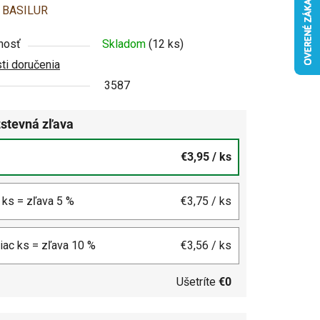
enie
:
BASILUR
u
nosť
Skladom
(12 ks)
i doručenia
3587
stevná zľava
čiek.
€3,95
/ ks
4 ks = zľava 5 %
€3,75
/ ks
viac ks = zľava 10 %
€3,56
/ ks
Ušetríte
€0