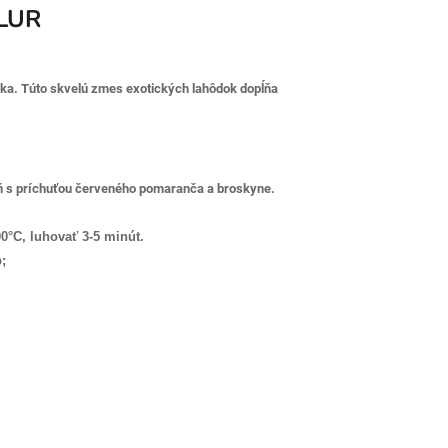
LUR
eka. Túto skvelú zmes exotických lahôdok dopĺňa
reň s príchuťou červeného pomaranča a broskyne.
00°C, luhovať 3-5 minút.
;