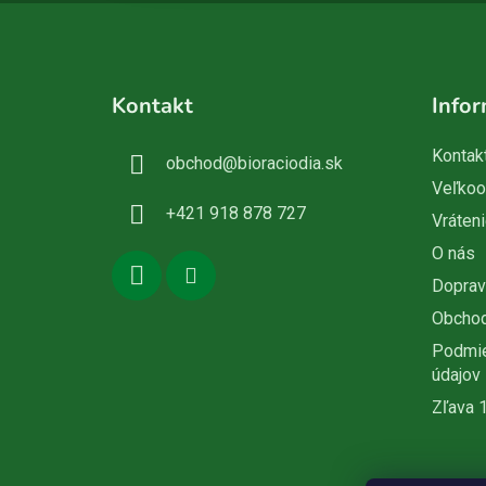
Z
á
Kontakt
Infor
p
ä
Kontak
obchod
@
bioraciodia.sk
t
Veľko
i
+421 918 878 727
Vráteni
e
O nás
Doprav
Obcho
Podmie
údajov
Zľava 