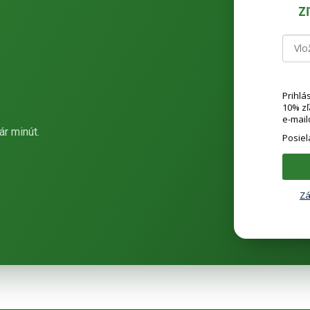
Z
Prihlá
10% z
e-mail
ár minút.
Posie
Zá