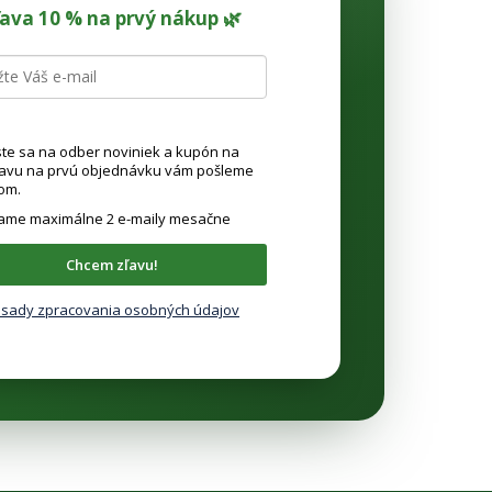
ľava 10 % na prvý nákup 🌿
ste sa na odber noviniek a kupón na
ľavu na prvú objednávku vám pošleme
om.
lame maximálne 2 e-maily mesačne
Chcem zľavu!
sady zpracovania osobných údajov