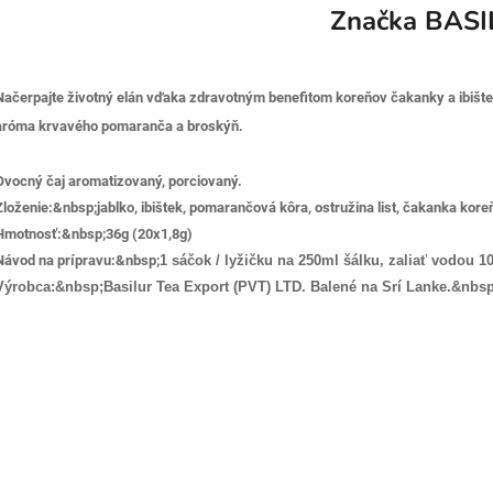
Značka
BASI
Načerpajte životný elán vďaka zdravotným benefitom koreňov čakanky a ibišt
aróma krvavého pomaranča a broskýň.
Ovocný čaj aromatizovaný, porciovaný.
Zloženie:&nbsp;
jablko, ibištek, pomarančová kôra, ostružina list, čakanka ko
Hmotnosť:&nbsp;
36g (20x1,8g)
Návod na prípravu:&nbsp;
1 sáčok / lyžičku na 250ml šálku, zaliať vodou 1
Výrobca:&nbsp;
Basilur Tea Export (PVT) LTD. Balené na Srí Lanke.&nbsp