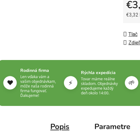
€3
€3,32
Jedno
Tlač
Zdieľ
Rodinná firma
Rýchla expedícia
Len vďaka vám a
Tovar máme reálne
❤️
⚡
🌱
vašim objednávkam,
skladom. Objednávky
môže naša rodinná
expedujeme každý
firma fungovať.
deň okolo 14:00.
Ďakujeme!
Popis
Parametre