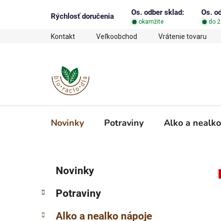
Prejsť
Os. odber sklad:
Os. o
na
Rýchlosť doručenia
okamžite
do 2
obsah
Kontakt
Veľkoobchod
Vrátenie tovaru
Novinky
Potraviny
Alko a nealko
B
K
Preskočiť
Novinky
a
o
kategórie
t
č
Potraviny
e
n
g
ý
Alko a nealko nápoje
ó