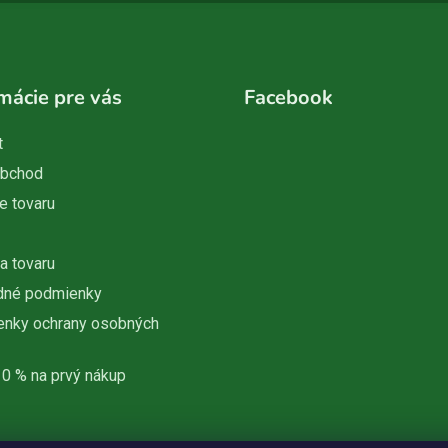
mácie pre vás
Facebook
t
obchod
e tovaru
a tovaru
dné podmienky
nky ochrany osobných
10 % na prvý nákup