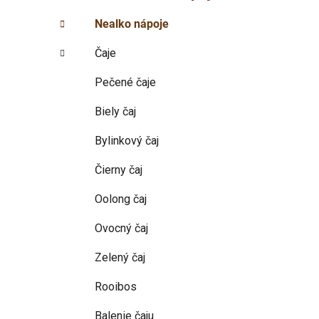
p
r
Nealko nápoje
i
a
e
n
Čaje
e
l
Pečené čaje
Biely čaj
Bylinkový čaj
Čierny čaj
Oolong čaj
Ovocný čaj
Zelený čaj
Rooibos
Balenie čaju