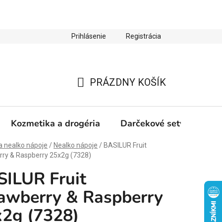
Prihlásenie
Registrácia
ienky ochrany osobných údajov
Zľava 10 % na prvý nákup
PRÁZDNY KOŠÍK
NÁKUPNÝ
KOŠÍK
Kozmetika a drogéria
Darčekové sety
Výp
a nealko nápoje
/
Nealko nápoje
/
BASILUR Fruit
rry & Raspberry 25x2g (7328)
ILUR Fruit
awberry & Raspberry
2g (7328)