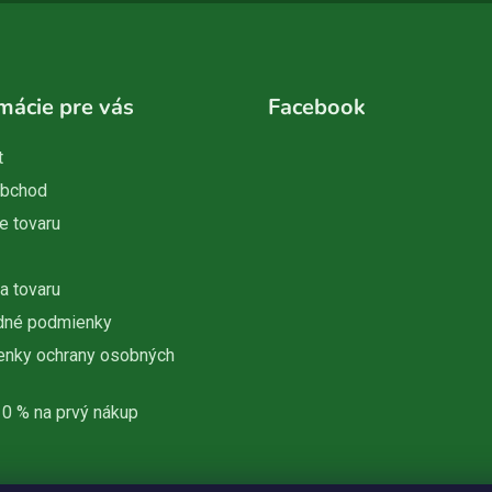
mácie pre vás
Facebook
t
obchod
e tovaru
a tovaru
dné podmienky
nky ochrany osobných
10 % na prvý nákup