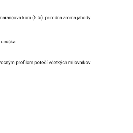
 pomarančová kôra (5 %), prírodná aróma jahody
recúška
vocným profilom poteší všetkých milovníkov