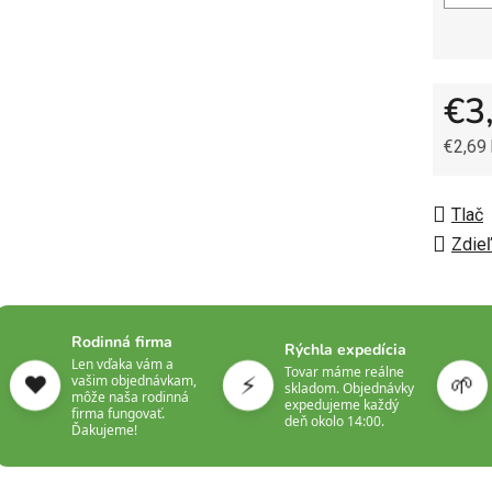
€3
€2,69
Jedno
Tlač
Zdieľ
Rodinná firma
Rýchla expedícia
Len vďaka vám a
Tovar máme reálne
❤️
⚡
🌱
vašim objednávkam,
skladom. Objednávky
môže naša rodinná
expedujeme každý
firma fungovať.
deň okolo 14:00.
Ďakujeme!