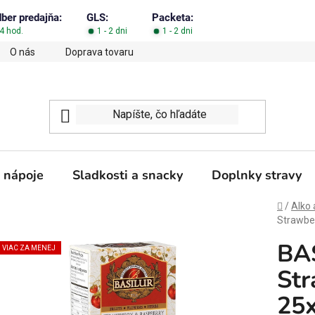
dber predajňa:
GLS:
Packeta:
4 hod.
1 - 2 dni
1 - 2 dni
O nás
Doprava tovaru
Obchodné podmienky
Podm
 nápoje
Sladkosti a snacky
Doplnky stravy
Domov
/
Alko 
Strawbe
BAS
VIAC ZA MENEJ
Str
25x