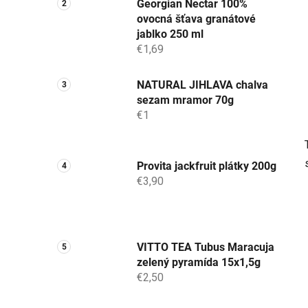
Georgian Nectar 100%
ovocná šťava granátové
jablko 250 ml
€1,69
NATURAL JIHLAVA chalva
sezam mramor 70g
€1
Provita jackfruit plátky 200g
€3,90
VITTO TEA Tubus Maracuja
zelený pyramída 15x1,5g
€2,50