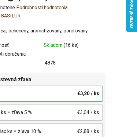
rné
notené
Podrobnosti hodnotenia
enie
:
BASILUR
u
čaj, ochucený, aromatizovaný, porci.ovaný
nosť
Skladom
(16 ks)
i doručenia
4878
čiek.
stevná zľava
€3,20
/ ks
4 ks = zľava 5 %
€3,04
/ ks
viac ks = zľava 10 %
€2,88
/ ks