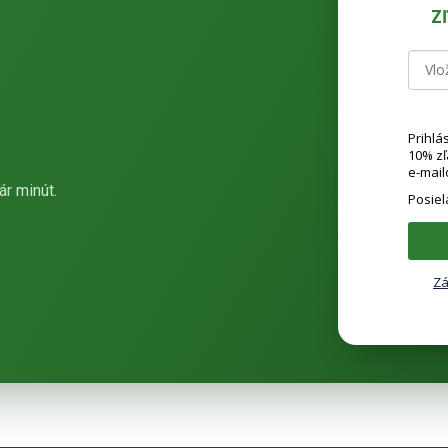
Z
Prihlá
10% z
e-mail
ár minút.
Posie
Zá