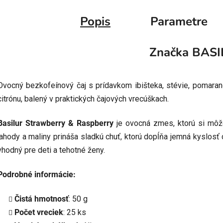
Popis
Parametre
Značka
BASI
Ovocný bezkofeínový čaj s prídavkom ibišteka, stévie, pomaranč
citrónu, balený v praktických čajových vrecúškach.
Basilur Strawberry & Raspberry
je ovocná zmes, ktorú si môže
jahody a maliny prináša sladkú chuť, ktorú dopĺňa jemná kyslosť c
vhodný pre deti a tehotné ženy.
Podrobné informácie:
Čistá hmotnosť
: 50 g
Počet vreciek
: 25 ks