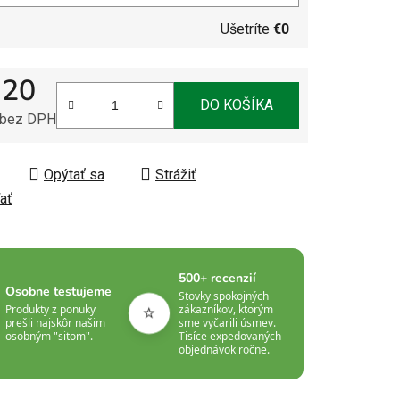
Ušetríte
€0
,20
DO KOŠÍKA
 bez DPH
tková cena:
Opýtať sa
Strážiť
ať
500+ recenzií
Osobne testujeme
Stovky spokojných
⭐
Produkty z ponuky
zákazníkov, ktorým
prešli najskôr našim
sme vyčarili úsmev.
osobným "sitom".
Tisíce expedovaných
objednávok ročne.