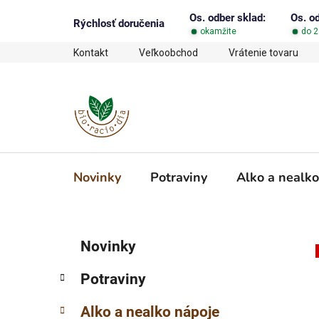
Prejsť
Os. odber sklad:
Os. o
na
Rýchlosť doručenia
okamžite
do 2
obsah
Kontakt
Veľkoobchod
Vrátenie tovaru
Novinky
Potraviny
Alko a nealko
B
K
Preskočiť
Novinky
a
o
kategórie
t
č
Potraviny
e
n
g
ý
Alko a nealko nápoje
ó