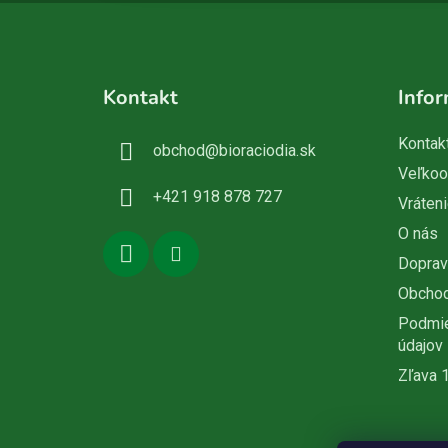
Z
á
Kontakt
Infor
p
ä
Kontak
obchod
@
bioraciodia.sk
t
Veľko
i
+421 918 878 727
Vráteni
e
O nás
Doprav
Obcho
Podmie
údajov
Zľava 