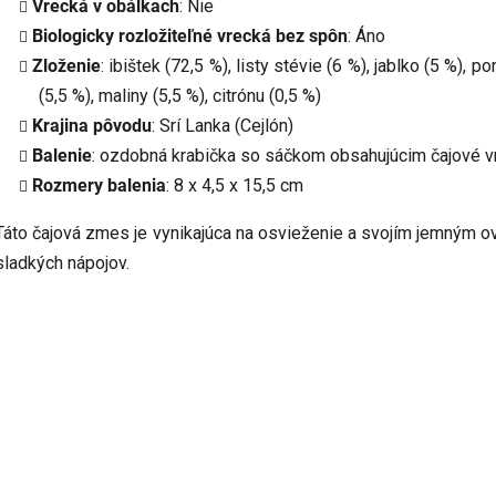
Vrecká v obálkach
: Nie
Biologicky rozložiteľné vrecká bez spôn
: Áno
Zloženie
: ibištek (72,5 %), listy stévie (6 %), jablko (5 %),
(5,5 %), maliny (5,5 %), citrónu (0,5 %)
Krajina pôvodu
: Srí Lanka (Cejlón)
Balenie
: ozdobná krabička so sáčkom obsahujúcim čajové v
Rozmery balenia
: 8 x 4,5 x 15,5 cm
Táto čajová zmes je vynikajúca na osvieženie a svojím jemným o
sladkých nápojov.