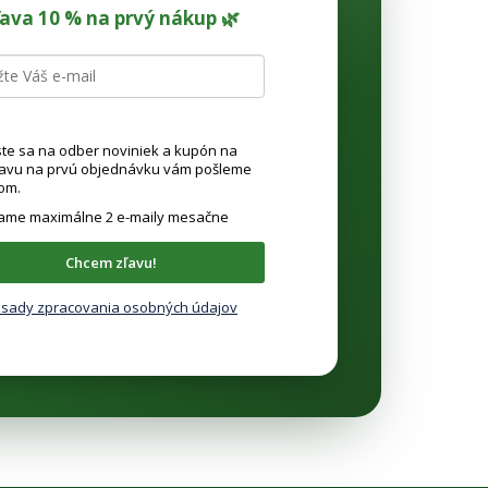
ľava 10 % na prvý nákup 🌿
ste sa na odber noviniek a kupón na
ľavu na prvú objednávku vám pošleme
om.
lame maximálne 2 e-maily mesačne
Chcem zľavu!
sady zpracovania osobných údajov