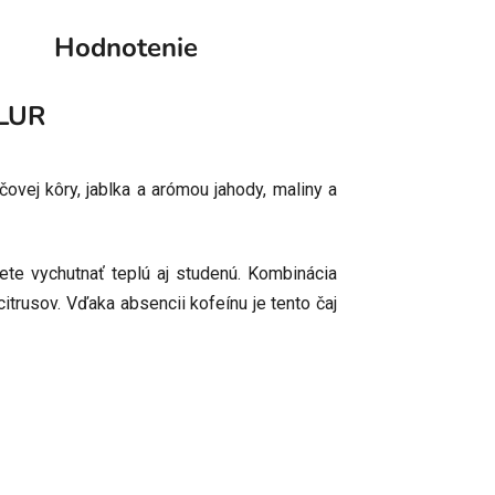
Hodnotenie
LUR
ovej kôry, jablka a arómou jahody, maliny a
te vychutnať teplú aj studenú. Kombinácia
itrusov. Vďaka absencii kofeínu je tento čaj