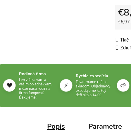
€8
€6,97
Jedno
Tlač
Zdieľ
Rodinná firma
Rýchla expedícia
Len vďaka vám a
Tovar máme reálne
❤️
⚡
🌱
vašim objednávkam,
skladom. Objednávky
môže naša rodinná
expedujeme každý
firma fungovať.
deň okolo 14:00.
Ďakujeme!
Popis
Parametre