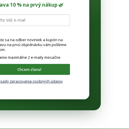
ľava 10 % na prvý nákup 🌿
ste sa na odber noviniek a kupón na
ľavu na prvú objednávku vám pošleme
om.
lame maximálne 2 e-maily mesačne
Chcem zľavu!
sady zpracovania osobných údajov