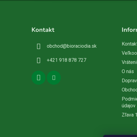
Z
á
Kontakt
Infor
p
ä
Kontak
obchod
@
bioraciodia.sk
t
Veľko
i
+421 918 878 727
Vráteni
e
O nás
Doprav
Obcho
Podmie
údajov
Zľava 