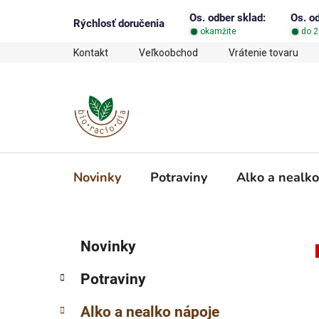
Prejsť
Os. odber sklad:
Os. o
na
Rýchlosť doručenia
okamžite
do 2
obsah
Kontakt
Veľkoobchod
Vrátenie tovaru
Novinky
Potraviny
Alko a nealko
B
K
Preskočiť
Novinky
a
o
kategórie
t
č
Potraviny
e
n
g
ý
Alko a nealko nápoje
ó