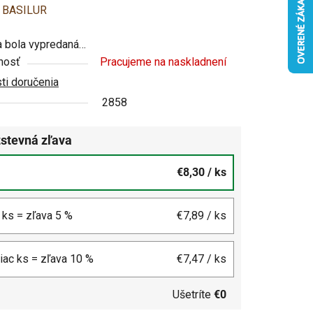
enie
:
BASILUR
u
 bola vypredaná…
nosť
Pracujeme na naskladnení
i doručenia
2858
čiek.
stevná zľava
€8,30
/ ks
4 ks = zľava 5 %
€7,89
/ ks
viac ks = zľava 10 %
€7,47
/ ks
Ušetríte
€0