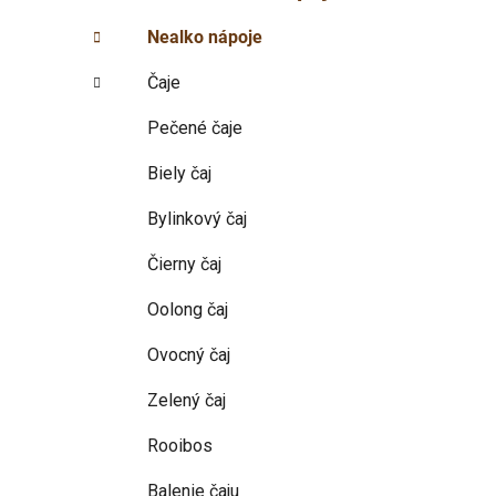
p
r
Nealko nápoje
i
a
e
n
Čaje
e
l
Pečené čaje
Biely čaj
Bylinkový čaj
Čierny čaj
Oolong čaj
Ovocný čaj
Zelený čaj
Rooibos
Balenie čaju