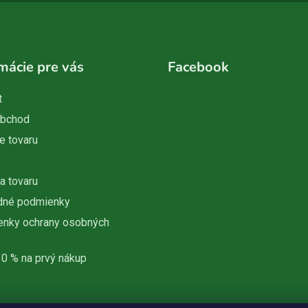
mácie pre vás
Facebook
t
obchod
e tovaru
a tovaru
dné podmienky
nky ochrany osobných
10 % na prvý nákup