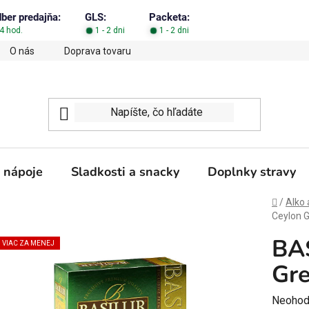
dber predajňa:
GLS:
Packeta:
4 hod.
1 - 2 dni
1 - 2 dni
O nás
Doprava tovaru
Obchodné podmienky
Podm
 nápoje
Sladkosti a snacky
Doplnky stravy
Domov
/
Alko 
Ceylon 
BAS
VIAC ZA MENEJ
Gre
Prieme
Neohod