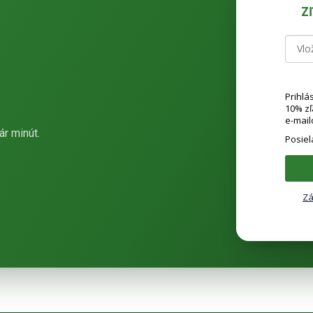
Z
Prihlá
10% z
e-mail
ár minút.
Posie
Zá