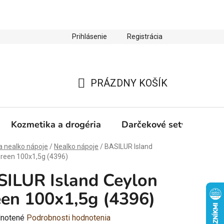
Prihlásenie
Registrácia
ienky ochrany osobných údajov
Zľava 10 % na prvý nákup
PRÁZDNY KOŠÍK
NÁKUPNÝ
KOŠÍK
Kozmetika a drogéria
Darčekové sety
Výp
a nealko nápoje
/
Nealko nápoje
/
BASILUR Island
Green 100x1,5g (4396)
ILUR Island Ceylon
en 100x1,5g (4396)
rné
notené
Podrobnosti hodnotenia