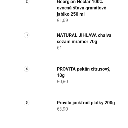
Georgian Nectar 100%
ovocná šťava granátové
jablko 250 ml
€1,69
NATURAL JIHLAVA chalva
sezam mramor 70g
€1
PROVITA pektín citrusový,
10g
€0,80
Provita jackfruit plátky 200g
€3,90