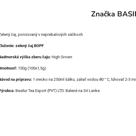
Značka
BASI
Zelený čaj, porciovaný v neprebalových sáčkoch
Zloženie: zelený čaj BOPF
Nadmorská výška zberu čaju:
High Grown
Hmotnosť:
150g (100x1,5g)
Návod na prípravu:
1 vrecko na 250ml šálku, zaliať vodou 80 ° C, lúhovať 2-3 m
Výrobca:
Basilur Tea Export (PVT) LTD. Balené na Srí Lanke.