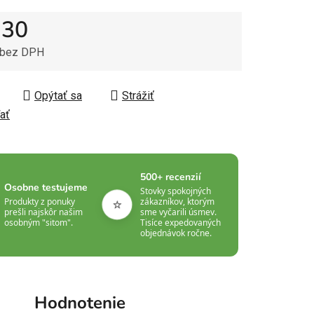
,30
 bez DPH
tková cena:
Opýtať sa
Strážiť
ať
500+ recenzií
Osobne testujeme
Stovky spokojných
⭐
Produkty z ponuky
zákazníkov, ktorým
prešli najskôr našim
sme vyčarili úsmev.
osobným "sitom".
Tisíce expedovaných
objednávok ročne.
Hodnotenie