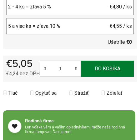
2 - 4 ks = zľava 5 %
€4,80
/ ks
5 a viac ks = zľava 10 %
€4,55
/ ks
Ušetríte
€0
€5,05
DO KOŠÍKA
€4,24 bez DPH
Jednotková cena:
Tlač
Opýtať sa
Strážiť
Zdieľať
Rodinná firma
❤️
Len vďaka vám a vašim objednávkam, môže naša rodinná
firma fungovať. Ďakujeme!