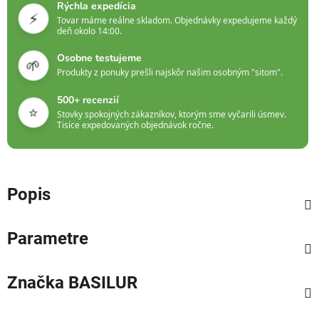
Rýchla expedícia
⚡
Tovar máme reálne skladom. Objednávky expedujeme každý
deň okolo 14:00.
Osobne testujeme
🌱
Produkty z ponuky prešli najskôr našim osobným "sitom".
500+ recenzií
⭐
Stovky spokojných zákazníkov, ktorým sme vyčarili úsmev.
Tisíce expedovaných objednávok ročne.
Popis
Parametre
Značka
BASILUR