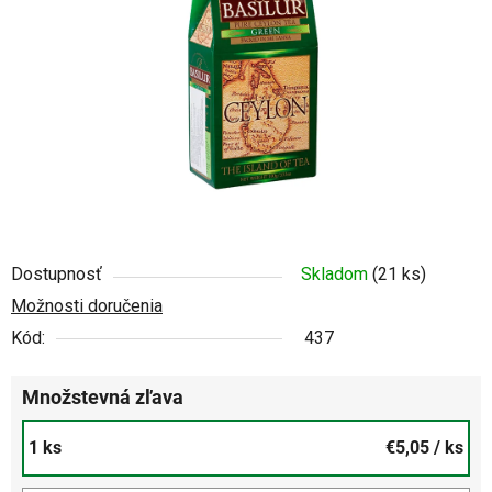
5
hviezdičiek.
Dostupnosť
Skladom
(21 ks)
Možnosti doručenia
Kód:
437
Množstevná zľava
1 ks
€5,05
/ ks