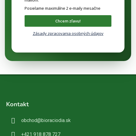
Posielame maximálne 2 e-maily mesačne
Chcem zľavu!
Zásady zpracovania osobných údajov
Z
á
Kontakt
p
ä
obchod
@
bioraciodia.sk
t
i
+421 918 878 727