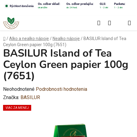
Prejsť
Os. odber sklad:
Os. odber predajňa:
GLS:
Packeta:
Rýchlosť doručenia
okamžite
do 24 hod.
1 - 2 dni
1 - 2 dni
na
obsah
Hľadať
NÁKUPN
KOŠÍK
Domov
/
Alko a nealko nápoje
/
Nealko nápoje
/
BASILUR Island of Tea
Ceylon Green papier 100g (7651)
BASILUR Island of Tea
Ceylon Green papier 100g
(7651)
Priemerné
Neohodnotené
Podrobnosti hodnotenia
hodnotenie
Značka:
BASILUR
produktu
VIAC ZA MENEJ
je
0,0
z