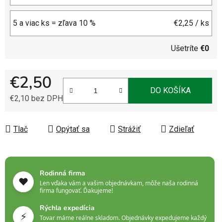
5 a viac ks = zľava 10 %
€2,25
/ ks
Ušetríte
€0
€2,50
DO KOŠÍKA
€2,10 bez DPH
Jednotková cena:
Tlač
Opýtať sa
Strážiť
Zdieľať
Rodinná firma
❤️
Len vďaka vám a vašim objednávkam, môže naša rodinná
firma fungovať. Ďakujeme!
Rýchla expedícia
⚡
Tovar máme reálne skladom. Objednávky expedujeme každý