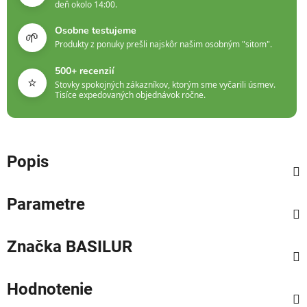
deň okolo 14:00.
Osobne testujeme
🌱
Produkty z ponuky prešli najskôr našim osobným "sitom".
500+ recenzií
⭐
Stovky spokojných zákazníkov, ktorým sme vyčarili úsmev.
Tisíce expedovaných objednávok ročne.
Popis
Parametre
Značka
BASILUR
Hodnotenie