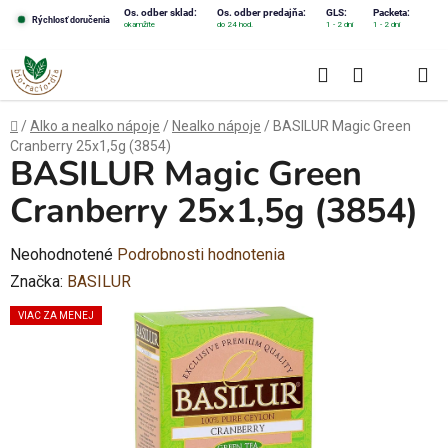
Prejsť
Os. odber sklad:
Os. odber predajňa:
GLS:
Packeta:
Rýchlosť doručenia
okamžite
do 24 hod.
1 - 2 dni
1 - 2 dni
na
obsah
Hľadať
NÁKUPN
KOŠÍK
Domov
/
Alko a nealko nápoje
/
Nealko nápoje
/
BASILUR Magic Green
Cranberry 25x1,5g (3854)
BASILUR Magic Green
Cranberry 25x1,5g (3854)
Priemerné
Neohodnotené
Podrobnosti hodnotenia
hodnotenie
Značka:
BASILUR
produktu
VIAC ZA MENEJ
je
0,0
z
5
hviezdičiek.