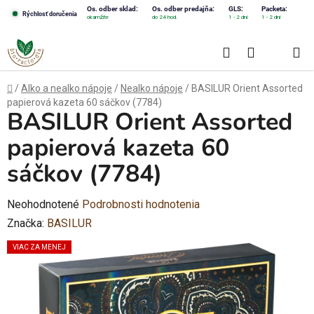
Prejsť
Os. odber sklad:
Os. odber predajňa:
GLS:
Packeta:
Rýchlosť doručenia
okamžite
do 24 hod.
1 - 2 dni
1 - 2 dni
na
obsah
Hľadať
NÁKUPN
KOŠÍK
Domov
/
Alko a nealko nápoje
/
Nealko nápoje
/
BASILUR Orient Assorted
papierová kazeta 60 sáčkov (7784)
BASILUR Orient Assorted
papierová kazeta 60
sáčkov (7784)
Priemerné
Neohodnotené
Podrobnosti hodnotenia
hodnotenie
Značka:
BASILUR
produktu
VIAC ZA MENEJ
je
0,0
z