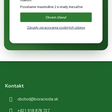
Posielame maximálne 2 e-maily mesačne
Chcem zľavu!
Zásady zpracovania osobných údajov
Z
á
Kontakt
p
ä
obchod
@
bioraciodia.sk
t
i
+421 918 878 727