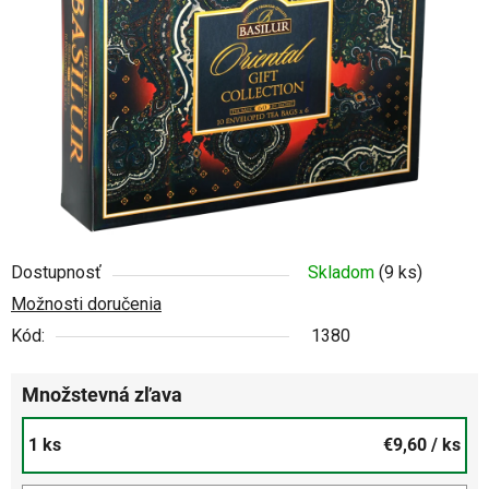
5
hviezdičiek.
Dostupnosť
Skladom
(9 ks)
Možnosti doručenia
Kód:
1380
Množstevná zľava
1 ks
€9,60
/ ks