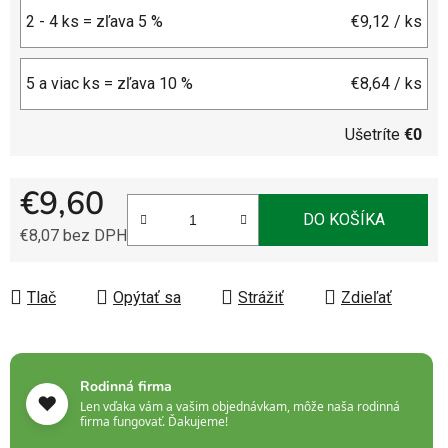
2 - 4 ks = zľava 5 %
€9,12
/ ks
5 a viac ks = zľava 10 %
€8,64
/ ks
Ušetríte
€0
€9,60
DO KOŠÍKA
€8,07 bez DPH
Jednotková cena:
Tlač
Opýtať sa
Strážiť
Zdieľať
Rodinná firma
❤️
Len vďaka vám a vašim objednávkam, môže naša rodinná
firma fungovať. Ďakujeme!