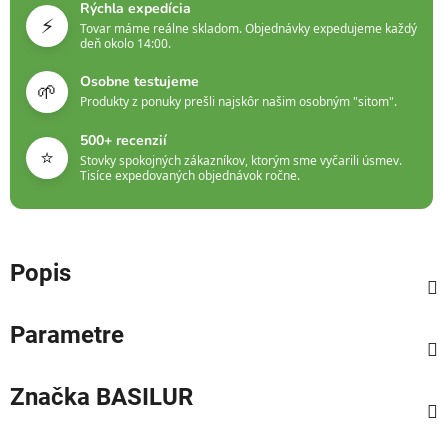
Rýchla expedícia
⚡
Tovar máme reálne skladom. Objednávky expedujeme každý
deň okolo 14:00.
Osobne testujeme
🌱
Produkty z ponuky prešli najskôr našim osobným "sitom".
500+ recenzií
⭐
Stovky spokojných zákazníkov, ktorým sme vyčarili úsmev.
Tisíce expedovaných objednávok ročne.
Popis
Parametre
Značka
BASILUR