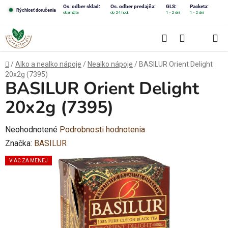
Prejsť
Os. odber sklad:
Os. odber predajňa:
GLS:
Packeta:
Rýchlosť doručenia
okamžite
do 24 hod.
1 - 2 dni
1 - 2 dni
na
obsah
Hľadať
NÁKUPN
KOŠÍK
Domov
/
Alko a nealko nápoje
/
Nealko nápoje
/
BASILUR Orient Delight
20x2g (7395)
BASILUR Orient Delight
20x2g (7395)
Priemerné
Neohodnotené
Podrobnosti hodnotenia
hodnotenie
Značka:
BASILUR
produktu
VIAC ZA MENEJ
je
0,0
z
5
hviezdičiek.