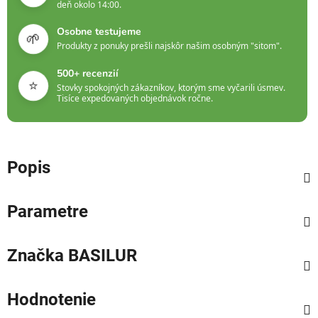
deň okolo 14:00.
Osobne testujeme
🌱
Produkty z ponuky prešli najskôr našim osobným "sitom".
500+ recenzií
⭐
Stovky spokojných zákazníkov, ktorým sme vyčarili úsmev.
Tisíce expedovaných objednávok ročne.
Popis
Parametre
Značka
BASILUR
Hodnotenie