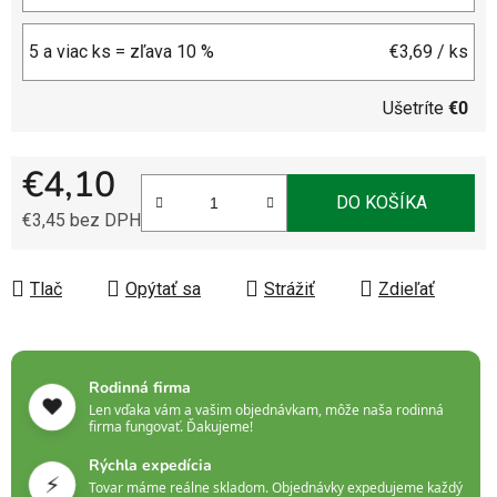
5 a viac ks = zľava 10 %
€3,69
/ ks
Ušetríte
€0
€4,10
DO KOŠÍKA
€3,45 bez DPH
Jednotková cena:
Tlač
Opýtať sa
Strážiť
Zdieľať
Rodinná firma
❤️
Len vďaka vám a vašim objednávkam, môže naša rodinná
firma fungovať. Ďakujeme!
Rýchla expedícia
⚡
Tovar máme reálne skladom. Objednávky expedujeme každý