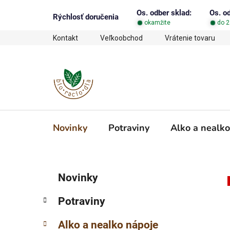
Prejsť
Os. odber sklad:
Os. o
na
Rýchlosť doručenia
okamžite
do 2
obsah
Kontakt
Veľkoobchod
Vrátenie tovaru
Novinky
Potraviny
Alko a nealko
B
K
Preskočiť
Novinky
a
o
kategórie
t
č
Potraviny
e
n
g
ý
Alko a nealko nápoje
ó