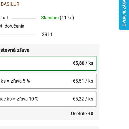
enie
:
BASILUR
u
nosť
Skladom
(11 ks)
i doručenia
2911
stevná zľava
čiek.
€5,80
/ ks
4 ks = zľava 5 %
€5,51
/ ks
viac ks = zľava 10 %
€5,22
/ ks
Ušetríte
€0