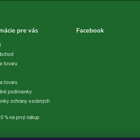
mácie pre vás
Facebook
t
obchod
e tovaru
a tovaru
dné podmienky
nky ochrany osobných
10 % na prvý nákup