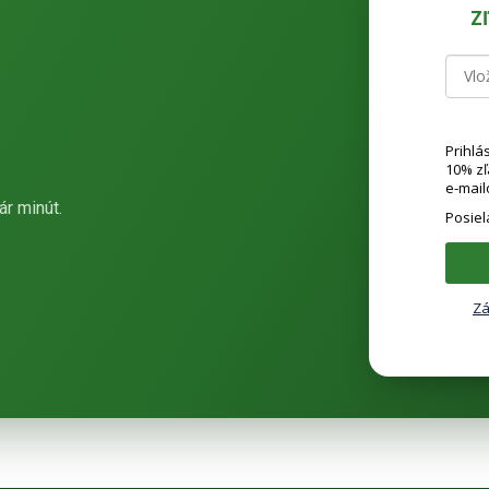
Z
Prihlá
10% z
e-mail
ár minút.
Posie
Zá