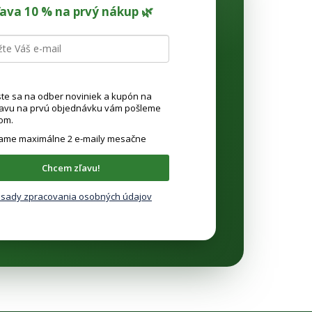
ľava 10 % na prvý nákup 🌿
ste sa na odber noviniek a kupón na
ľavu na prvú objednávku vám pošleme
om.
lame maximálne 2 e-maily mesačne
Chcem zľavu!
sady zpracovania osobných údajov