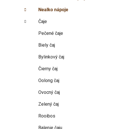
p
r
Nealko nápoje
i
a
e
n
Čaje
e
l
Pečené čaje
Biely čaj
Bylinkový čaj
Čierny čaj
Oolong čaj
Ovocný čaj
Zelený čaj
Rooibos
Balenie čaju