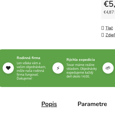
€5
€4,87
Jedno
Tlač
Zdieľ
Rodinná firma
Rýchla expedícia
Len vďaka vám a
Tovar máme reálne
❤️
⚡
🌱
vašim objednávkam,
skladom. Objednávky
môže naša rodinná
expedujeme každý
firma fungovať.
deň okolo 14:00.
Ďakujeme!
Popis
Parametre