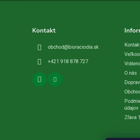
Z
á
Kontakt
Infor
p
ä
Kontak
obchod
@
bioraciodia.sk
t
Veľko
i
+421 918 878 727
Vráteni
e
O nás
Doprav
Obcho
Podmie
údajov
Zľava 