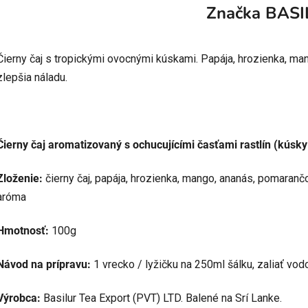
Značka
BASI
Čierny čaj s tropickými ovocnými kúskami. Papája, hrozienka, m
zlepšia náladu.
Čierny čaj aromatizovaný s ochucujícími časťami rastlín (kúsky
Zloženie:
čierny čaj, papája, hrozienka, mango, ananás, pomaran
aróma
Hmotnosť:
100g
Návod na prípravu:
1 vrecko / lyžičku na 250ml šálku, zaliať vod
Výrobca:
Basilur Tea Export (PVT) LTD. Balené na Srí Lanke.