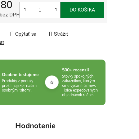
,80
DO KOŠÍKA
 bez DPH
tková cena:
Opýtať sa
Strážiť
ať
500+ recenzií
Osobne testujeme
Stovky spokojných
⭐
Produkty z ponuky
zákazníkov, ktorým
prešli najskôr našim
sme vyčarili úsmev.
osobným "sitom".
Tisíce expedovaných
objednávok ročne.
Hodnotenie