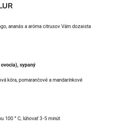
LUR
ango, ananás a aróma citrusov Vám dozaista
 ovocia), sypaný
čová kôra, pomarančové a mandarínkové
ou 100 ° C, lúhovať 3-5 minút