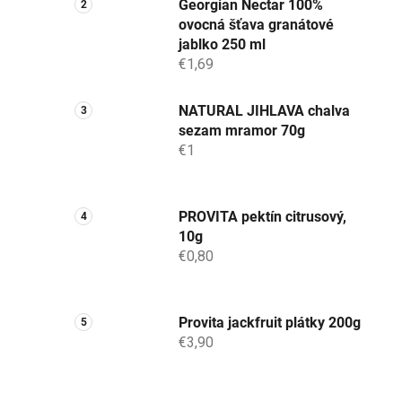
Georgian Nectar 100%
ovocná šťava granátové
jablko 250 ml
€1,69
NATURAL JIHLAVA chalva
sezam mramor 70g
€1
PROVITA pektín citrusový,
10g
€0,80
Provita jackfruit plátky 200g
€3,90