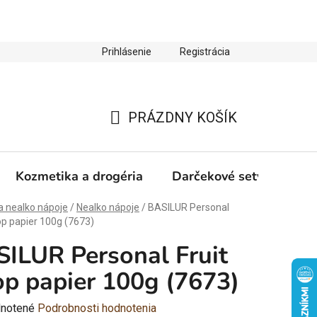
Prihlásenie
Registrácia
ienky ochrany osobných údajov
Zľava 10 % na prvý nákup
PRÁZDNY KOŠÍK
NÁKUPNÝ
KOŠÍK
Kozmetika a drogéria
Darčekové sety
Výp
a nealko nápoje
/
Nealko nápoje
/
BASILUR Personal
op papier 100g (7673)
ILUR Personal Fruit
p papier 100g (7673)
rné
notené
Podrobnosti hodnotenia