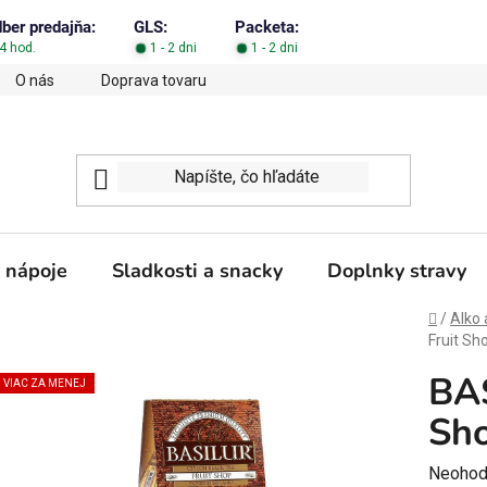
dber predajňa:
GLS:
Packeta:
4 hod.
1 - 2 dni
1 - 2 dni
O nás
Doprava tovaru
Obchodné podmienky
Podm
 nápoje
Sladkosti a snacky
Doplnky stravy
Domov
/
Alko 
Fruit Sh
BAS
VIAC ZA MENEJ
Sho
Prieme
Neohod